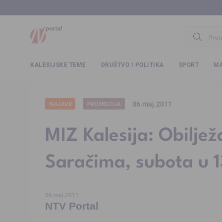
www.ntv.
KALESIJSKE TEME
DRUŠTVO I POLITIKA
SPORT
MA
06.maj.2011
NAJAVE
PROMOCIJA
MIZ Kalesija: Obilje
Saračima, subota u 
06.maj.2011
NTV Portal