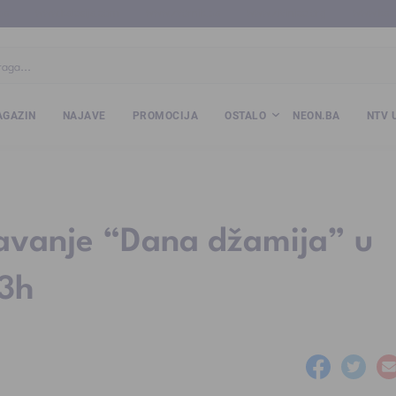
ba
www.kalesija.com
www.zvornik.ba
www.zivinice.org
www.kale
GAZIN
NAJAVE
PROMOCIJA
OSTALO
NEON.BA
NTV 
žavanje “Dana džamija” u
13h