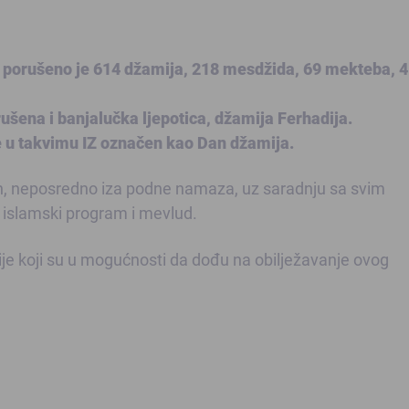
 porušeno je 614 džamija, 218 mesdžida, 69 mekteba, 4 
ušena i banjalučka ljepotica, džamija Ferhadija.
e u takvimu IZ označen kao Dan džamija.
3 h, neposredno iza podne namaza, uz saradnju sa svim
 islamski program i mevlud.
e koji su u mogućnosti da dođu na obilježavanje ovog