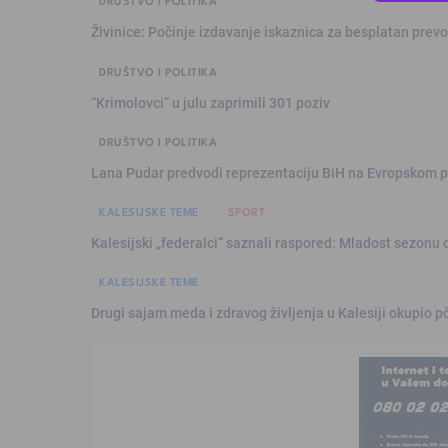
DRUŠTVO I POLITIKA
Živinice: Počinje izdavanje iskaznica za besplatan prev
DRUŠTVO I POLITIKA
“Krimolovci” u julu zaprimili 301 poziv
DRUŠTVO I POLITIKA
Lana Pudar predvodi reprezentaciju BiH na Evropskom p
KALESIJSKE TEME
SPORT
Kalesijski „federalci“ saznali raspored: Mladost sezonu 
KALESIJSKE TEME
Drugi sajam meda i zdravog življenja u Kalesiji okupio pč