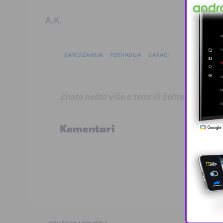
A.K.
DAN DŽAMIJA
FERHADIJA
SARAČI
Znate nešto više o temi ili želite prijaviti
Komentari