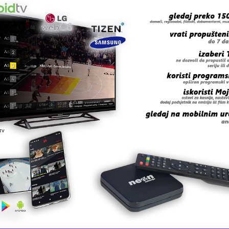
 grešku u tekstu?