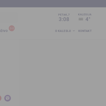
sija.co.ba
KALESIJA
PETAK,7
3:08
4°
UŽIVO
O KALESIJI
KONTAKT