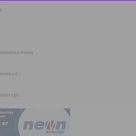
This popup will close in:
10
oz
rvenstvu u Parizu
otvara u S …
elare i lju …