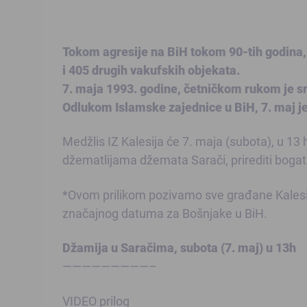
Tokom agresije na BiH tokom 90-tih godina,
i 405 drugih vakufskih objekata.
7. maja 1993. godine, četničkom rukom je sr
Odlukom Islamske zajednice u BiH, 7. maj j
Medžlis IZ Kalesija će 7. maja (subota), u 1
džematlijama džemata Sarači, prirediti bogat
*Ovom prilikom pozivamo sve građane Kalesij
značajnog datuma za Bošnjake u BiH.
Džamija u Saračima, subota (7. maj) u 13h
—————————–
VIDEO prilog