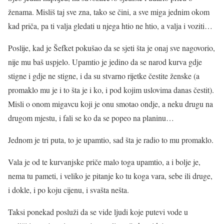
ženama. Misliš taj sve zna, tako se čini, a sve miga jednim okom
kad priča, pa ti valja gledati u njega htio ne htio, a valja i voziti…
Poslije, kad je Šefket pokušao da se sjeti šta je onaj sve nagovorio,
nije mu baš uspjelo. Upamtio je jedino da se narod kurva gdje
stigne i gdje ne stigne, i da su stvarno rijetke čestite ženske (a
promaklo mu je i to šta je i ko, i pod kojim uslovima danas čestit).
Misli o onom migavcu koji je onu smotao ondje, a neku drugu na
drugom mjestu, i fali se ko da se popeo na planinu…
Jednom je tri puta, to je upamtio, sad šta je radio to mu promaklo.
Vala je od te kurvanjske priče malo toga upamtio, a i bolje je,
nema tu pameti, i veliko je pitanje ko tu koga vara, sebe ili druge,
i dokle, i po koju cijenu, i svašta nešta.
Taksi ponekad posluži da se vide ljudi koje putevi vode u