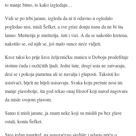
to manje bitno, to kako izgledaju…
Vidi se po tebi jarane, izgleda da ni ti odavno u ogledalo
pogledao nisi, misli Šefket, a sve grize donju usnu da ne bi šta
lanuo. Mušterija je mušterija, šuti i vizi. A da se nakotilo kretena,
nakotilo se, od njih se, još malo sunce neće vidjeti.
Kroz taksi ko prije kroz željezničku stanicu u Doboju prodefiluje
stotinu čuda i različitih ljudi. Jedni šute, drugi usta ne zatvaraju,
desi se i pokoja pametna ali se navalja i gluposti. Taksisti ko
usisivači, htjeli ne htjeli usisavaju. Svaka koju prešute nosi im
manje glavobolje, šta god rekao onaj filozof koji narod nagovara
da misle svojom glavom.
Samo ti misli jarane, ja znam neke koji su mislili pa bez glave
ostali, konta Šefket.
Sjeo jedan naprijed, na suvozačevo sjedište i udario priču o