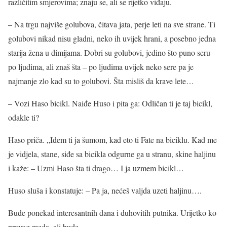
različitim smjerovima; znaju se, ali se rijetko viđaju.
– Na trgu najviše golubova, čitava jata, perje leti na sve strane. Ti
golubovi nikad nisu gladni, neko ih uvijek hrani, a posebno jedna
starija žena u dimijama. Dobri su golubovi, jedino što puno seru
po ljudima, ali znaš šta – po ljudima uvijek neko sere pa je
najmanje zlo kad su to golubovi. Šta misliš da krave lete…
– Vozi Haso bicikl. Naiđe Huso i pita ga: Odličan ti je taj bicikl,
odakle ti?
Haso priča. „Idem ti ja šumom, kad eto ti Fate na biciklu. Kad me
je vidjela, stane, siđe sa bicikla odgurne ga u stranu, skine haljinu
i kaže: – Uzmi Haso šta ti drago… I ja uzmem bicikl…
Huso sluša i konstatuje: – Pa ja, nećeš valjda uzeti haljinu….
Bude ponekad interesantnih dana i duhovitih putnika. Urijetko ko
pravog meda, ali bude…