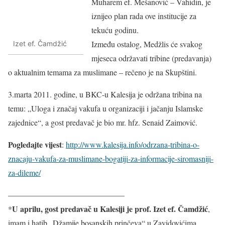
Muharem ef. Mešanović – Vahidin, je
iznijeo plan rada ove institucije za
tekuću godinu.
Između ostalog, Medžlis će svakog
Izet ef. Čamdžić
mjeseca održavati tribine (predavanja)
o aktualnim temama za muslimane – rečeno je na Skupštini.
3.marta 2011. godine, u BKC-u Kalesija je održana tribina na
temu: „Uloga i značaj vakufa u organizaciji i jačanju Islamske
zajednice“, a gost predavač je bio mr. hfz. Senaid Zaimović.
Pogledajte vijest
:
http://www.kalesija.info/odrzana-tribina-o-
znacaju-vakufa-za-muslimane-bogatiji-za-informacije-siromasniji-
za-dileme/
——————————————–
U aprilu, gost predavač u Kalesiji je prof. Izet ef. Čamdžić
*
,
imam i hatib „Džamije bosanskih prinčeva“ u Zavidovićima.