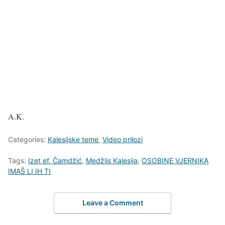
A.K.
Categories:
Kalesijske teme
,
Video prilozi
Tags:
Izet ef. Čamdžić
,
Medžlis Kalesija
,
OSOBINE VJERNIKA
IMAŠ LI IH TI
Leave a Comment