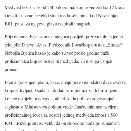
Medvjed težak više od 250 kilograma, koji je već zaklao 12 krava
i teladi, izazvao je veliki strah među seljanima kod Nevesinja u
BiH, pa su za njegovu glavu raspisali i nagradu.
Prije nepune dvije sedmice njegova posljednja žrtva bilo je jedno
tele, piše Dnevni Avaz. Predsjednik Lovačkog društva „Srndać“
Nebojša Bjelica kazao je kako su već prošle godine tražili
profesionalca koji će ustrijeliti medvjeda, ali nisu ga uspjeli
pronaći.
Prema godišnjem planu, kaže, imaju pravo na odstrel dvije ovakve
krupne divljači. I sada su, dodao je, u potrazi za dobrovoljcem
koji će ustrijeliti medvjeda, ali tek kada pribave odgovarajuću
saglasnost Ministarstva poljoprivrede. Inače, minimalna cijena
profesionalnog lovca za odstrel jednog medvjeda iznosi 1.500
KM. „Rizik je suviše veliki da on slobodno hoda po šumama“,