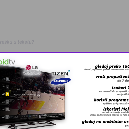
 grešku u tekstu?
trukturnih …