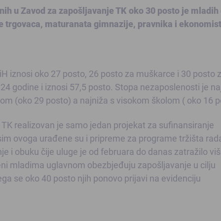
enih u Zavod za zapošljavanje TK oko 30 posto je mladih
e trgovaca, maturanata gimnazije, pravnika i ekonomist
H iznosi oko 27 posto, 26 posto za muškarce i 30 posto 
24 godine i iznosi 57,5 posto. Stopa nezaposlenosti je na
(oko 29 posto) a najniža s visokom školom ( oko 16 p
TK realizovan je samo jedan projekat za sufinansiranje
im ovoga urađene su i pripreme za programe tržišta rada
e i obuku čije uluge je od februara do danas zatražilo vi
eni mladima uglavnom obezbjeđuju zapošljavanje u cilju
ga se oko 40 posto njih ponovo prijavi na evidenciju