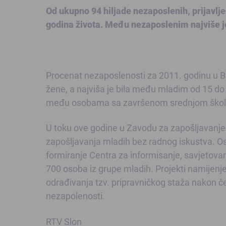
Od ukupno 94 hiljade nezaposlenih, prijavlj
godina života. Među nezaposlenim najviše j
Procenat nezaposlenosti za 2011. godinu u Bi
žene, a najviša je bila među mladim od 15 do 
među osobama sa završenom srednjom školom 
U toku ove godine u Zavodu za zapošljavanje 
zapošljavanja mladih bez radnog iskustva. Os
formiranje Centra za informisanje, savjetovanj
700 osoba iz grupe mladih. Projekti namijenj
odrađivanja tzv. pripravničkog staža nakon če
nezapolenosti.
RTV Slon