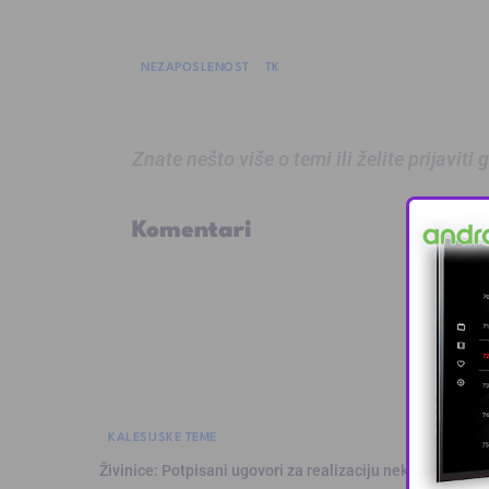
NEZAPOSLENOST
TK
Znate nešto više o temi ili želite prijaviti
Komentari
KALESIJSKE TEME
Živinice: Potpisani ugovori za realizaciju nekoliko infras