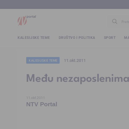
www.ntv.
KALESIJSKE TEME
DRUŠTVO I POLITIKA
SPORT
MA
11.okt.2011
KALESIJSKE TEME
Među nezaposlenima 
11.okt.2011
NTV Portal