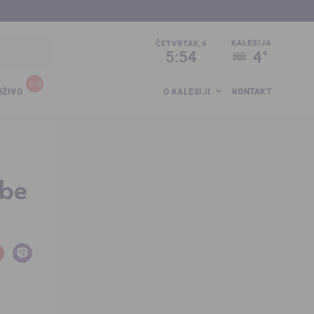
sija.co.ba
KALESIJA
ČETVRTAK,6
5:54
4°
UŽIVO
O KALESIJI
KONTAKT
obe