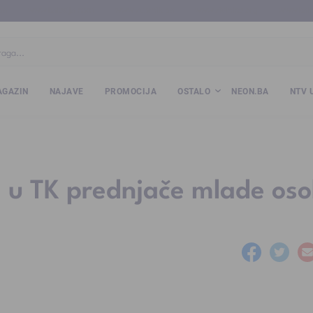
ba
www.kalesija.com
www.zvornik.ba
www.zivinice.org
www.kale
GAZIN
NAJAVE
PROMOCIJA
OSTALO
NEON.BA
NTV 
u TK prednjače mlade os