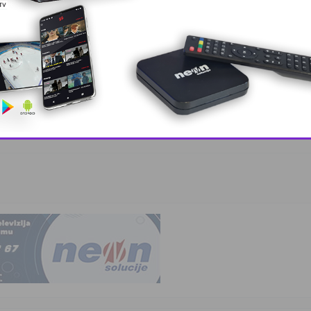
kola u Tuzla …
 sastanak
This popup will close in:
10