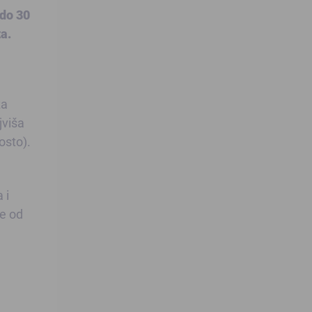
 do 30
a.
za
jviša
osto).
 i
še od