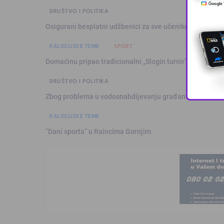
DRUŠTVO I POLITIKA
Osigurani besplatni udžbenici za sve učenike osnovnih š
KALESIJSKE TEME
SPORT
Domaćinu pripao tradicionalni „Slogin turnir“
DRUŠTVO I POLITIKA
Zbog problema u vodosnabdijevanju građani organizuju
KALESIJSKE TEME
“Dani sporta” u Raincima Gornjim