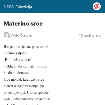
NEON Televizija
Materino srce
Avdo Ćurtović
15 godina ago
Bio jednom jedan, pa se skroz
u jednu zaljubio.
-Bi l’ pošla za me?
– Bih, ali da mi materino srce
na dlanu doneseš.
Ode momak kući, živo srce
materi iz njedara isčupa, pa
poteči djevojci. Uto se spotače i
pade, a majčino srce prošaputa: