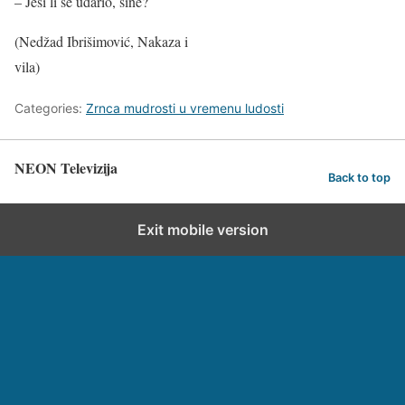
– Jesi li se udario, sine?
(Nedžad Ibrišimović, Nakaza i
vila)
Categories:
Zrnca mudrosti u vremenu ludosti
NEON Televizija
Back to top
Exit mobile version