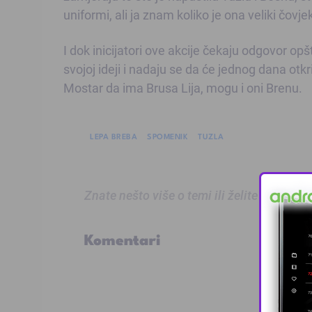
uniformi, ali ja znam koliko je ona veliki čovj
I dok inicijatori ove akcije čekaju odgovor op
svojoj ideji i nadaju se da će jednog dana otk
Mostar da ima Brusa Lija, mogu i oni Brenu.
LEPA BREBA
SPOMENIK
TUZLA
Znate nešto više o temi ili želite prijaviti
Komentari