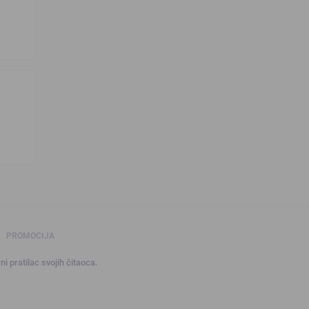
PROMOCIJA
ni pratilac svojih čitaoca.