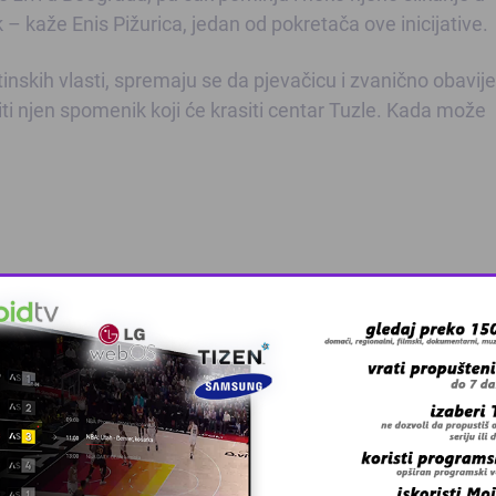
ek – kaže Enis Pižurica, jedan od pokretača ove inicijative.
štinskih vlasti, spremaju se da pjevačicu i zvanično obavij
riti njen spomenik koji će krasiti centar Tuzle. Kada može
 grešku u tekstu?