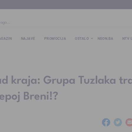
ba
www.kalesija.com
www.zvornik.ba
www.zivinice.org
www.kale
GAZIN
NAJAVE
PROMOCIJA
OSTALO
NEON.BA
NTV 
ad kraja: Grupa Tuzlaka tr
epoj Breni!?