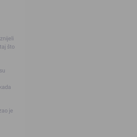
nijeli
taj što
 su
 kada
zao je