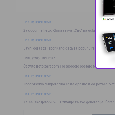
KALESIJSKE TEME
Za ugodnije ljeto: Klima servis „Ćiro“ na usluzi građanim
KALESIJSKE TEME
Javni oglas za izbor kandidata za popunu rezervne liste 
DRUŠTVO I POLITIKA
Četvrto ljeto zaredom Trg slobode postaje Naše mjesto
KALESIJSKE TEME
Zbog visokih temperatura raste opasnost od požara: Vat
KALESIJSKE TEME
Kalesijsko ljeto 2026 | Uživanje za sve generacije: Šare