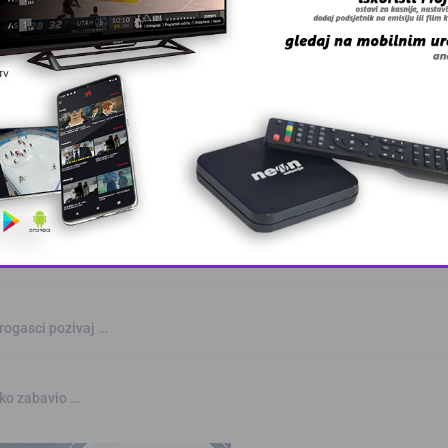
a
kvalifikovanih …
 – BingoL …
This popup will close in:
10
rogasci pozivaj …
nko zabavio …