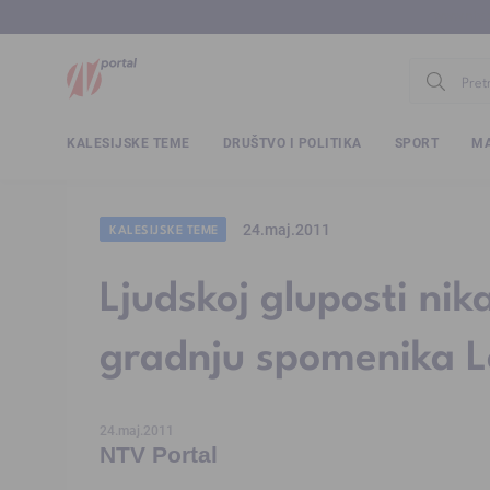
www.ntv.
KALESIJSKE TEME
DRUŠTVO I POLITIKA
SPORT
MA
24.maj.2011
KALESIJSKE TEME
Ljudskoj gluposti nik
gradnju spomenika L
24.maj.2011
NTV Portal