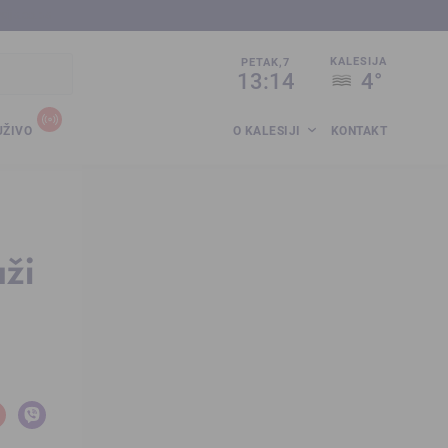
sija.co.ba
KALESIJA
PETAK,7
13:14
4°
UŽIVO
O KALESIJI
KONTAKT
aži