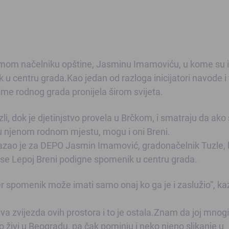
ismom načelniku opštine, Jasminu Imamoviću, u kome su iz
 u centru grada.Kao jedan od razloga inicijatori navode i 
 ime rodnog grada pronijela širom svijeta.
, dok je djetinjstvo provela u Brčkom, i smatraju da ako
 njenom rodnom mjestu, mogu i oni Breni.
”, kazao je za DEPO Jasmin Imamović, gradonačelnik Tuzle,
a se Lepoj Breni podigne spomenik u centru grada.
 jer spomenik može imati samo onaj ko ga je i zaslužio”, ka
rava zvijezda ovih prostora i to je ostala.Znam da joj mnogi
to živi u Beogradu, pa čak pominju i neko njeno slikanje u