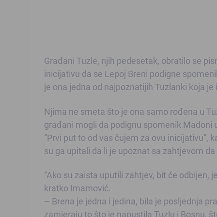
Građani Tuzle, njih pedesetak, obratilo se p
inicijativu da se Lepoj Breni podigne spomenik
je ona jedna od najpoznatijih Tuzlanki koja je
Njima ne smeta što je ona samo rođena u Tuzli
građani mogli da podignu spomenik Madoni u
“Prvi put to od vas čujem za ovu inicijativu
su ga upitali da li je upoznat sa zahtjevom d
“Ako su zaista uputili zahtjev, bit će odbijen,
kratko Imamović.
– Brena je jedna i jedina, bila je posljednja p
zamjeraju to što je napustila Tuzlu i Bosnu, š