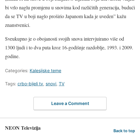
bi vrlo naglu promjenu u snovima kod različitih generacija, budući
da se TV u boji naglo proširio Japanom kada je uveden” kažu
znanstvenici.
Sveukupno je o obojanosti svojih snova intervjuirano više od
1300 ljudi i to dva puta kroz 16-godišnje razdoblje, 1993. i 2009.
godine.
Categories:
Kalesijske teme
Tags:
crbo-bijeli tv
,
snovi
,
TV
Leave a Comment
NEON Televizija
Back to top