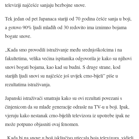
televiziji najčešće sanjaju bezbojne snove.
Tek jedan od pet Japanaca stariji od 70 godina češće sanja u boji,
a gotovo 90% ljudi mlađih od 30 redovito ima iznimno bojama
bogate snove.
„Kada smo provodili istraživanje među srednjoškolcima i na
fakultetima, velika većina ispitanika odgovorila je kako su njihovi
snovi bogati bojama, kao kad su budni. S druge strane, kod
starijih ljudi snovi su najčešće još uvijek crno-bijeli” piše u
rezultatima istraživanja.
Japanski istraživači smatraju kako su ovi rezultati povezani s
činjenicom da su mlađe generacije odrasle na TV-u u boji. Ipak,
vjeruju kako nestanak crno-bijelih televizora iz upotrebe ipak ne
može potpuno objasniti ovaj fenomen.
„Kada bi na snove u boji isključivo utjecala boja televizora, vidjeli