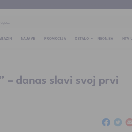
ba
www.kalesija.com
www.zvornik.ba
www.zivinice.org
www.kale
GAZIN
NAJAVE
PROMOCIJA
OSTALO
NEON.BA
NTV 
 – danas slavi svoj prvi