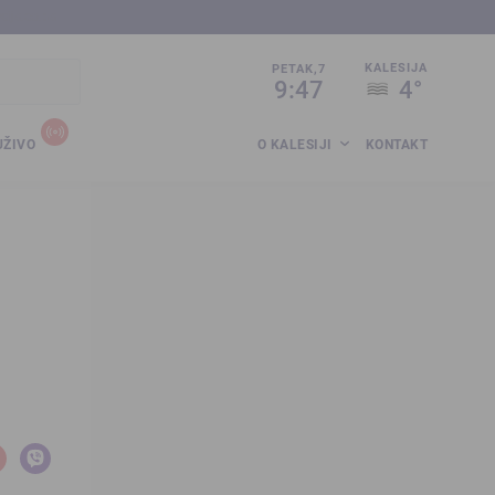
sija.co.ba
KALESIJA
PETAK,7
9:47
4°
UŽIVO
O KALESIJI
KONTAKT