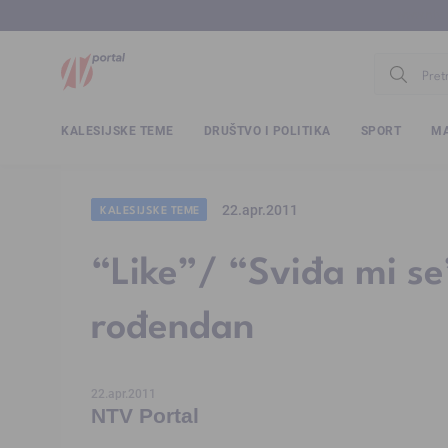
www.ntv.
KALESIJSKE TEME
DRUŠTVO I POLITIKA
SPORT
MA
22.apr.2011
KALESIJSKE TEME
“Like”/ “Sviđa mi se”
rođendan
22.apr.2011
NTV Portal