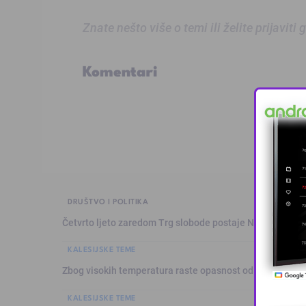
Znate nešto više o temi ili želite prijaviti
Komentari
DRUŠTVO I POLITIKA
Četvrto ljeto zaredom Trg slobode postaje Naše mjesto
KALESIJSKE TEME
Zbog visokih temperatura raste opasnost od požara: Vat
KALESIJSKE TEME