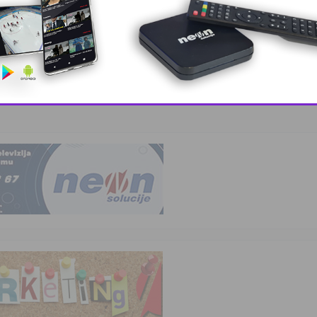
nko zabavio …
This popup will close in:
10