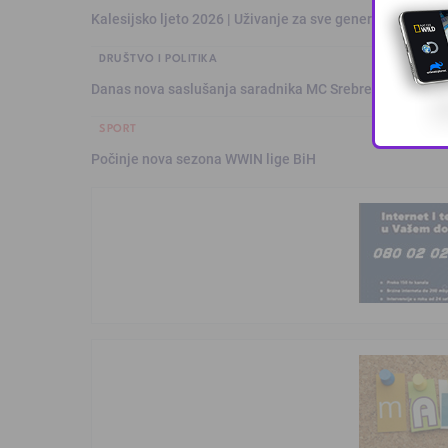
Kalesijsko ljeto 2026 | Uživanje za sve generacije: Šare
DRUŠTVO I POLITIKA
Danas nova saslušanja saradnika MC Srebrenica
SPORT
Počinje nova sezona WWIN lige BiH