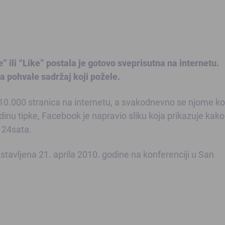
ili “Like” postala je gotovo sveprisutna na internetu.
 pohvale sadržaj koji požele.
 10.000 stranica na internetu, a svakodnevno se njome kor
odinu tipke, Facebook je napravio sliku koja prikazuje kako
i 24sata.
stavljena 21. aprila 2010. godine na konferenciji u San