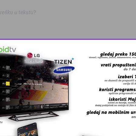
 grešku u tekstu?
 – BingoL …
rogasci pozivaj …