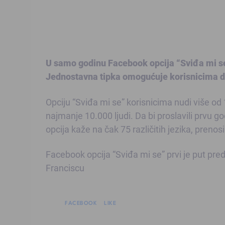
U samo godinu Facebook opcija “Sviđa mi se” 
Jednostavna tipka omogućuje korisnicima da
Opciju “Sviđa mi se” korisnicima nudi više od
najmanje 10.000 ljudi. Da bi proslavili prvu g
opcija kaže na čak 75 različitih jezika, prenos
Facebook opcija “Sviđa mi se” prvi je put pred
Franciscu
FACEBOOK
LIKE