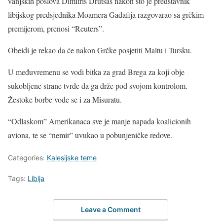
vanjskih poslova Dimitris Drutsas nakon što je predstavnik
libijskog predsjednika Moamera Gadafija razgovarao sa grčkim
premijerom, prenosi “Reuters”.
Obeidi je rekao da će nakon Grčke posjetiti Maltu i Tursku.
U međuvremenu se vodi bitka za grad Brega za koji obje
sukobljene strane tvrde da ga drže pod svojom kontrolom.
Žestoke borbe vode se i za Misuratu.
“Odlaskom” Amerikanaca sve je manje napada koalicionih
aviona, te se “nemir” uvukao u pobunjeničke redove.
Categories:
Kalesijske teme
Tags:
Libija
Leave a Comment