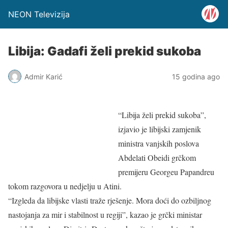
NEON Televizija
Libija: Gadafi želi prekid sukoba
Admir Karić
15 godina ago
“Libija želi prekid sukoba”,
izjavio je libijski zamjenik
ministra vanjskih poslova
Abdelati Obeidi grčkom
premijeru Georgeu Papandreu
tokom razgovora u nedjelju u Atini.
“Izgleda da libijske vlasti traže rješenje. Mora doći do ozbiljnog
nastojanja za mir i stabilnost u regiji”, kazao je grčki ministar