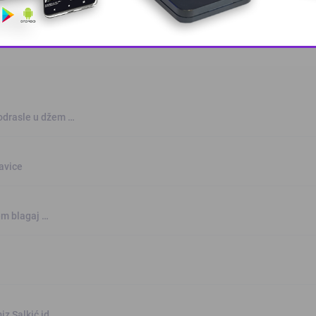
This popup will close in:
8
odrasle u džem …
šavice
jem blagaj …
iz Salkić id …