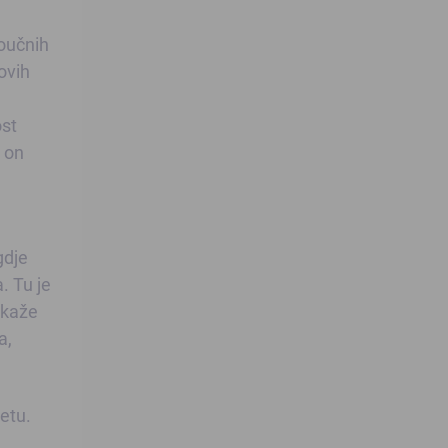
poučnih
ovih
ost
 on
gdje
. Tu je
 kaže
a,
etu.