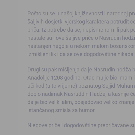
Pošto su se u našoj književnosti i narodnoj pr
šaljivih dosjetki vjerskog karaktera potrud
priča. Iz potrebe da se, nepismenom ili pa
nastale su i ove šaljive priče o Nasrudin hodži
nastanjen negdje u nekom malom bosanskom s
izmišljeni lik i da se ove dogodovštine nikada 
Drugi su pak mišljenja da je Nasrudin hodža b
Anadolije 1208 godine. Otac mu je bio imam i 
uči kod (u to vrijeme) poznatog Sejjid Muham
dobio nadimak Nasruddin Hadže, a kasnije će
da je bio veliki alim, posjedovao veliko znanje 
istančanog smisla za humor.
Njegove priče i dogodovštine prepričavane su