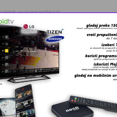
zlatnik, pa će me poslije tući.
kaži: “Dao mi je car” pa ti on
i napuniš torbu
bu zlatnicima i pošalje ga
 grešku u tekstu?