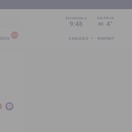
sija.co.ba
KALESIJA
ČETVRTAK,6
9:48
4°
UŽIVO
O KALESIJI
KONTAKT