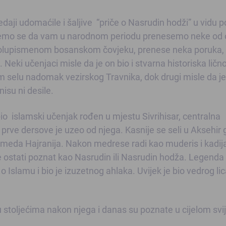
edaji udomaćile i šaljive “priče o Nasrudin hodži” u vidu 
it ćemo se da vam u narodnom periodu prenesemo neke od 
k polupismenom bosanskom čovjeku, prenese neka poruka,
. Neki učenjaci misle da je on bio i stvarna historiska ličn
elu nadomak vezirskog Travnika, dok drugi misle da je
nisu ni desile.
io islamski učenjak rođen u mjestu Sivrihisar, centralna
prve dersove je uzeo od njega. Kasnije se seli u Aksehir 
meda Hajranija. Nakon medrese radi kao muderis i kadija
 ostati poznat kao Nasrudin ili Nasrudin hodža. Legenda
o Islamu i bio je izuzetnog ahlaka. Uvijek je bio vedrog lic
 stoljećima nakon njega i danas su poznate u cijelom svij