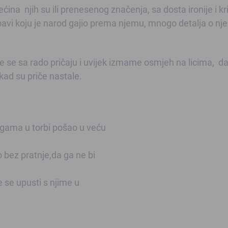
ćina njih su ili prenesenog značenja, sa dosta ironije i kri
ubavi koju je narod gajio prema njemu, mnogo detalja o n
ke se sa rado pričaju i uvijek izmame osmjeh na licima, d
 kad su priče nastale.
igama u torbi pošao u veću
o bez pratnje,da ga ne bi
te se upusti s njime u