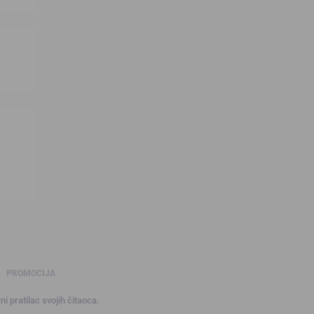
PROMOCIJA
ni pratilac svojih čitaoca.