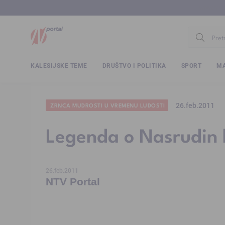
www.ntv.
KALESIJSKE TEME
DRUŠTVO I POLITIKA
SPORT
MA
26.feb.2011
ZRNCA MUDROSTI U VREMENU LUDOSTI
Legenda o Nasrudin 
26.feb.2011
NTV Portal