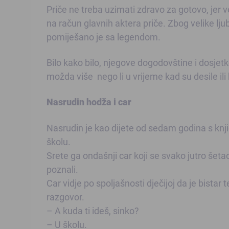
Priče ne treba uzimati zdravo za gotovo, jer ve
na račun glavnih aktera priče. Zbog velike lj
pomiješano je sa legendom.
Bilo kako bilo, njegove dogodovštine i dosjet
možda više nego li u vrijeme kad su desile ili
Nasrudin hodža i car
Nasrudin je kao dijete od sedam godina s knj
školu.
Srete ga ondašnji car koji se svako jutro šeta
poznali.
Car vidje po spoljašnosti dječijoj da je bistar 
razgovor.
– A kuda ti ideš, sinko?
– U školu.