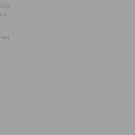
tika
jemu
anas