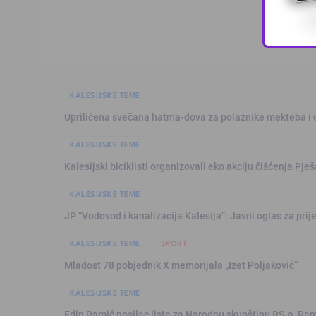
KALESIJSKE TEME
Upriličena svečana hatma-dova za polaznike mekteba i 
KALESIJSKE TEME
Kalesijski biciklisti organizovali eko akciju čišćenja Pje
KALESIJSKE TEME
JP “Vodovod i kanalizacija Kalesija”: Javni oglas za pri
KALESIJSKE TEME
SPORT
Mladost 78 pobjednik X memorijala „Izet Poljaković“
KALESIJSKE TEME
Edin Ramić nosilac liste za Narodnu skupštinu RS-a, Ram