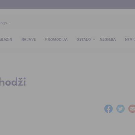
ba
www.kalesija.com
www.zvornik.ba
www.zivinice.org
www.kale
GAZIN
NAJAVE
PROMOCIJA
OSTALO
NEON.BA
NTV 
hodži