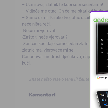
– Uzmi ovaj zlatnik te kupi sebi šećerlama!
– Vidjeće me otac. On će me pitati od kuda mi 
– Samo uzmi! Pa ako tvoj otac uspita, a ti mu 
neće ništa reći.
-Neće mi vjerovati.
-Zašto ti neće vjerovati?
-Zar car ikad daje samo jedan zlatnik? Ako m
zlatnicima, vjerovaće mi se.
Car pohvali mudrost dječakovu, napuni mu tor
kući.
Znate nešto više o temi ili želite prijaviti
Komentari