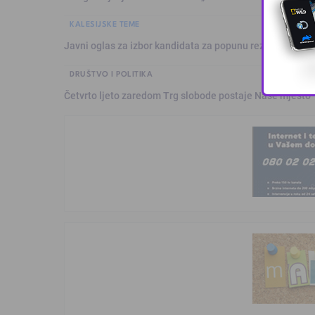
KALESIJSKE TEME
Javni oglas za izbor kandidata za popunu rezervne liste 
DRUŠTVO I POLITIKA
Četvrto ljeto zaredom Trg slobode postaje Naše mjesto