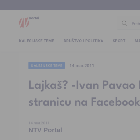
www.ntv.
KALESIJSKE TEME
DRUŠTVO I POLITIKA
SPORT
MA
14.mar.2011
KALESIJSKE TEME
Lajkaš? -Ivan Pavao I
stranicu na Faceboo
14.mar.2011
NTV Portal