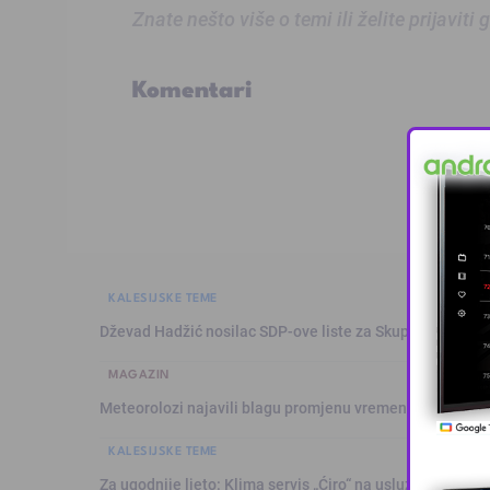
Znate nešto više o temi ili želite prijaviti
Komentari
KALESIJSKE TEME
Dževad Hadžić nosilac SDP-ove liste za Skupštinu Tuzl
MAGAZIN
Meteorolozi najavili blagu promjenu vremena: Sutra plju
KALESIJSKE TEME
Za ugodnije ljeto: Klima servis „Ćiro“ na usluzi građanim