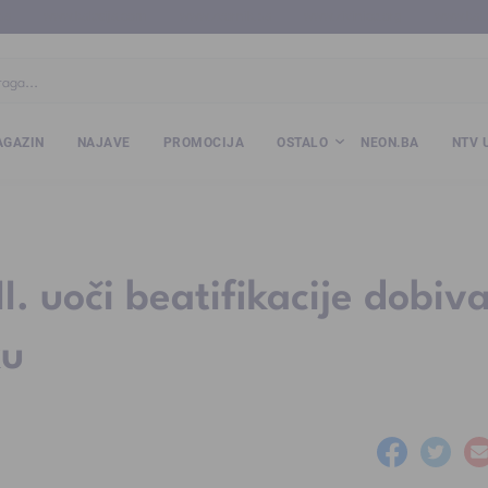
ba
www.kalesija.com
www.zvornik.ba
www.zivinice.org
www.kale
GAZIN
NAJAVE
PROMOCIJA
OSTALO
NEON.BA
NTV 
I. uoči beatifikacije dobiv
ku