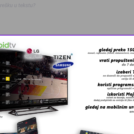
 grešku u tekstu?
anskog kanton …
skovi i grmljav …
a