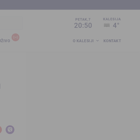
sija.co.ba
KALESIJA
PETAK,7
20:50
4°
UŽIVO
O KALESIJI
KONTAKT
a