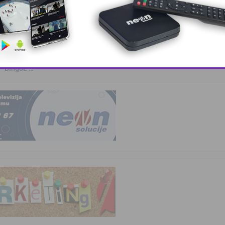
kvalifikovanih …
 – BingoL …
This popup will close in:
11