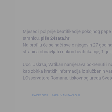
Mjesec i pol prije beatifikacije pokojnog pape
stranicu,
piše 24sata.hr
.
Na profilu će se naći sve o njegovih 27 godin
stranica obnavljati i nakon beatifikacije, 1. jul
Uoči Uskrsa, Vatikan namjerava pokrenuti i nov
kao zbirka kratkih informacija iz službenih vat
L'Osservatore Romana, tiskovnog ureda Svete
FACEBOOK
PAPA IVAN PAVAO II