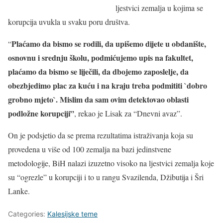
ljestvici zemalja u kojima se
korupcija uvukla u svaku poru društva.
Plaćamo da bismo se rodili, da upišemo dijete u obdanište,
“
osnovnu i srednju školu, podmićujemo upis na fakultet,
plaćamo da bismo se liječili, da dbojemo zaposlelje, da
obezbjedimo plac za kuću i na kraju treba podmititi `dobro
grobno mjeto`. Mislim da sam ovim detektovao oblasti
podložne korupciji”
, rekao je Lisak za “Dnevni avaz”.
On je podsjetio da se prema rezultatima istraživanja koja su
provedena u više od 100 zemalja na bazi jedinstvene
metodologije, BiH nalazi izuzetno visoko na ljestvici zemalja koje
su “ogrezle” u korupciji i to u rangu Svazilenda, Džibutija i Šri
Lanke.
Categories:
Kalesijske teme