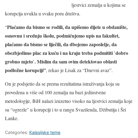
ljestvici zemalja u kojima se
korupcija uvukla u svaku poru društva.
Plaćamo da bismo se rodili, da upišemo dijete u obdanište,
“
osnovnu i srednju školu, podmićujemo upis na fakultet,
plaćamo da bismo se liječili, da dbojemo zaposlelje, da
obezbjedimo plac za kuću i na kraju treba podmititi `dobro
grobno mjeto`. Mislim da sam ovim detektovao oblasti
podložne korupciji”
, rekao je Lisak za “Dnevni avaz”.
On je podsjetio da se prema rezultatima istraživanja koja su
provedena u više od 100 zemalja na bazi jedinstvene
metodologije, BiH nalazi izuzetno visoko na ljestvici zemalja koje
su “ogrezle” u korupciji i to u rangu Svazilenda, Džibutija i Šri
Lanke.
Categories:
Kalesijske teme