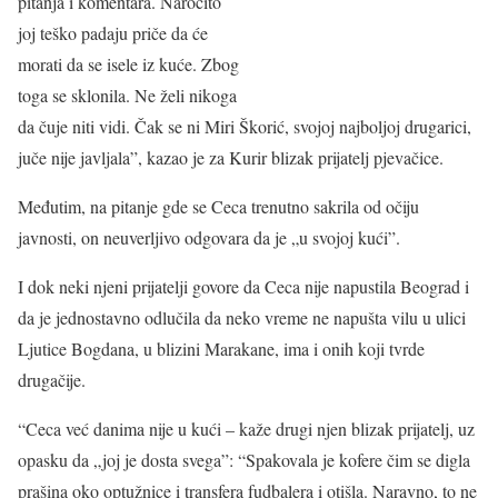
pitanja i komentara. Naročito
joj teško padaju priče da će
morati da se isele iz kuće. Zbog
toga se sklonila. Ne želi nikoga
da čuje niti vidi. Čak se ni Miri Škorić, svojoj najboljoj drugarici,
juče nije javljala”, kazao je za Kurir blizak prijatelj pjevačice.
Međutim, na pitanje gde se Ceca trenutno sakrila od očiju
javnosti, on neuverljivo odgovara da je „u svojoj kući”.
I dok neki njeni prijatelji govore da Ceca nije napustila Beograd i
da je jednostavno odlučila da neko vreme ne napušta vilu u ulici
Ljutice Bogdana, u blizini Marakane, ima i onih koji tvrde
drugačije.
“Ceca već danima nije u kući – kaže drugi njen blizak prijatelj, uz
opasku da „joj je dosta svega”: “Spakovala je kofere čim se digla
prašina oko optužnice i transfera fudbalera i otišla. Naravno, to ne