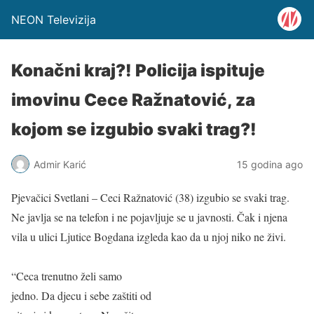
NEON Televizija
Konačni kraj?! Policija ispituje
imovinu Cece Ražnatović, za
kojom se izgubio svaki trag?!
Admir Karić
15 godina ago
Pjevačici Svetlani – Ceci Ražnatović (38) izgubio se svaki trag.
Ne javlja se na telefon i ne pojavljuje se u javnosti. Čak i njena
vila u ulici Ljutice Bogdana izgleda kao da u njoj niko ne živi.
“Ceca trenutno želi samo
jedno. Da djecu i sebe zaštiti od