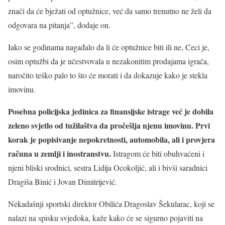
znači da će bježati od optužnice, već da samo trenutno ne želi da
odgovara na pitanja”, dodaje on.
Iako se godinama nagađalo da li će optužnice biti ili ne, Ceci je,
osim optužbi da je učestvovala u nezakonitim prodajama igrača,
naročito teško palo to što će morati i da dokazuje kako je stekla
imovinu.
Posebna policijska jedinica za finansijske istrage već je dobila
zeleno svjetlo od tužilaštva da pročešlja njenu imovinu. Prvi
korak je popisivanje nepokretnosti, automobila, ali i provjera
računa u zemlji i inostranstvu.
Istragom će biti obuhvaćeni i
njeni bliski srodnici, sestra Lidija Ocokoljić, ali i bivši saradnici
Dragiša Binić i Jovan Dimitrijević.
Nekadašnji sportski direktor Obilića Dragoslav Šekularac, koji se
nalazi na spisku svjedoka, kaže kako će se sigurno pojaviti na