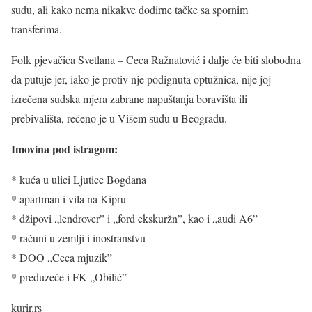
sudu, ali kako nema nikakve dodirne tačke sa spornim
transferima.
Folk pjevačica Svetlana – Ceca Ražnatović i dalje će biti slobodna
da putuje jer, iako je protiv nje podignuta optužnica, nije joj
izrečena sudska mjera zabrane napuštanja boravišta ili
prebivališta, rečeno je u Višem sudu u Beogradu.
Imovina pod istragom:
* kuća u ulici Ljutice Bogdana
* apartman i vila na Kipru
* džipovi „lendrover” i „ford ekskuržn”, kao i „audi A6”
* računi u zemlji i inostranstvu
* DOO „Ceca mjuzik”
* preduzeće i FK „Obilić”
kurir.rs