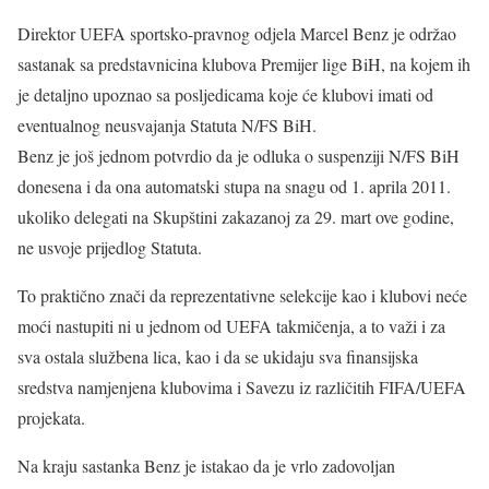
Direktor UEFA sportsko-pravnog odjela Marcel Benz je održao
sastanak sa predstavnicina klubova Premijer lige BiH, na kojem ih
je detaljno upoznao sa posljedicama koje će klubovi imati od
eventualnog neusvajanja Statuta N/FS BiH.
Benz je još jednom potvrdio da je odluka o suspenziji N/FS BiH
donesena i da ona automatski stupa na snagu od 1. aprila 2011.
ukoliko delegati na Skupštini zakazanoj za 29. mart ove godine,
ne usvoje prijedlog Statuta.
To praktično znači da reprezentativne selekcije kao i klubovi neće
moći nastupiti ni u jednom od UEFA takmičenja, a to važi i za
sva ostala službena lica, kao i da se ukidaju sva finansijska
sredstva namjenjena klubovima i Savezu iz različitih FIFA/UEFA
projekata.
Na kraju sastanka Benz je istakao da je vrlo zadovoljan