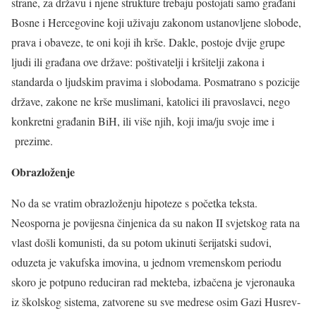
strane, za državu i njene strukture trebaju postojati samo građani
Bosne i Hercegovine koji uživaju zakonom ustanovljene slobode,
prava i obaveze, te oni koji ih krše. Dakle, postoje dvije grupe
ljudi ili građana ove države: poštivatelji i kršitelji zakona i
standarda o ljudskim pravima i slobodama. Posmatrano s pozicije
države, zakone ne krše muslimani, katolici ili pravoslavci, nego
konkretni građanin BiH, ili više njih, koji ima/ju svoje ime i
prezime.
Obrazloženje
No da se vratim obrazloženju hipoteze s početka teksta.
Neosporna je povijesna činjenica da su nakon II svjetskog rata na
vlast došli komunisti, da su potom ukinuti šerijatski sudovi,
oduzeta je vakufska imovina, u jednom vremenskom periodu
skoro je potpuno reduciran rad mekteba, izbačena je vjeronauka
iz školskog sistema, zatvorene su sve medrese osim Gazi Husrev-