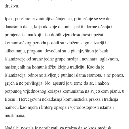
društvu.
Ipak, posebno je zanimljiva činjenica, primjećuje se sve do
današnjih dana, koja ukazuje da oni aspekti i forme učenja i
primjene islama koji nisu dobili vjerodostojnost i pečat
komunističkog perioda postali su izloženi stigmatizaciji i
etiketiranju, progonu, dovođeni su u pitanje, širen je bauk
islamizacije od strane jedne grupe medija i novinara, uglavnom,
naslonjenih na komunističku idejnu tradiciju. Kao da je
islamizacija, odnosno življenje punine islama sramota, a ne ponos,
grijeh a ne privilegija. No, apsurd je u tome da se, i nakon
potpunog vrijednosnog kolapsa komunizma na svjetskom planu, u
Bosni i Hercegovini nekadašnja komunistička praksa i tradicija
nameću kao mjera i kriterij opsega i vjerodostojnosti islama i
muslimana.
Nadalje, postala je neprihvatljiva praksa da se kroz medijski