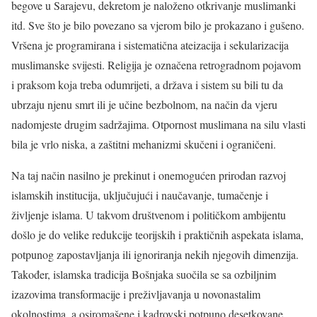
begove u Sarajevu, dekretom je naloženo otkrivanje muslimanki
itd. Sve što je bilo povezano sa vjerom bilo je prokazano i gušeno.
Vršena je programirana i sistematična ateizacija i sekularizacija
muslimanske svijesti. Religija je označena retrogradnom pojavom
i praksom koja treba odumrijeti, a država i sistem su bili tu da
ubrzaju njenu smrt ili je učine bezbolnom, na način da vjeru
nadomjeste drugim sadržajima. Otpornost muslimana na silu vlasti
bila je vrlo niska, a zaštitni mehanizmi skučeni i ograničeni.
Na taj način nasilno je prekinut i onemogućen prirodan razvoj
islamskih institucija, uključujući i naučavanje, tumačenje i
življenje islama. U takvom društvenom i političkom ambijentu
došlo je do velike redukcije teorijskih i praktičnih aspekata islama,
potpunog zapostavljanja ili ignoriranja nekih njegovih dimenzija.
Također, islamska tradicija Bošnjaka suočila se sa ozbiljnim
izazovima transformacije i preživljavanja u novonastalim
okolnostima, a osiromašene i kadrovski potpuno desetkovane