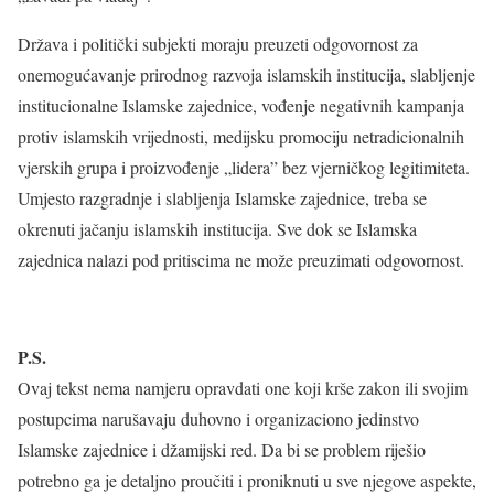
Država i politički subjekti moraju preuzeti odgovornost za
onemogućavanje prirodnog razvoja islamskih institucija, slabljenje
institucionalne Islamske zajednice, vođenje negativnih kampanja
protiv islamskih vrijednosti, medijsku promociju netradicionalnih
vjerskih grupa i proizvođenje „lidera” bez vjerničkog legitimiteta.
Umjesto razgradnje i slabljenja Islamske zajednice, treba se
okrenuti jačanju islamskih institucija. Sve dok se Islamska
zajednica nalazi pod pritiscima ne može preuzimati odgovornost.
P.S.
Ovaj tekst nema namjeru opravdati one koji krše zakon ili svojim
postupcima narušavaju duhovno i organizaciono jedinstvo
Islamske zajednice i džamijski red. Da bi se problem riješio
potrebno ga je detaljno proučiti i proniknuti u sve njegove aspekte,