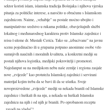
sektor koristi islam, islamska tradicija Bošnjaka i njihova vjerska
pitanja za političke interese, a naročito u obračunu s Islamskom
zajednicom. Naime, „vehabije” su postale moćno ubojito i
manipulativno sredstvo u rukama politike, obavještajnih službi
lokalnog i međunarodnog karaktera protiv Islamske zajednice i
reisu-l-uleme dr. Mustafe Cerića. Tako su „izbacivane” na javnu
scenu pojedinačno ili u grupama potpuno anonimne osobe vrlo
sumnjivih naučnih i moralnih kvaliteta, a konkretni mediji su
postali njihova logistika, medijski pokrovitelji i promotori.
Najedanput su na medijskom nebu naše zemlje i regiona zasjale
nove „zvijezde” kao protuteža Islamskoj zajednici i servirani
materijal kojim treba da se bavi ili da se ušutka. Svoje
novoproizvedene „zvijezde” mediji su nekada branili od Islamske
zajednice i huškali ih na nju, a nekada su huškali Islamsku
zajednicu na njih i od njih je branili. Po oprobanom receptu
„zavadi pa vladaj”!