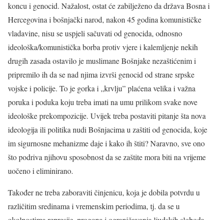
koncu i genocid. Nažalost, ostat će zabilježeno da država Bosna i
Hercegovina i bošnjački narod, nakon 45 godina komunističke
vladavine, nisu se uspjeli sačuvati od genocida, odnosno
ideološka/komunistička borba protiv vjere i kalemljenje nekih
drugih zasada ostavilo je muslimane Bošnjake nezaštićenim i
pripremilo ih da se nad njima izvrši genocid od strane srpske
vojske i policije. To je gorka i „krvlju” plaćena velika i važna
poruka i poduka koju treba imati na umu prilikom svake nove
ideološke prekompozicije. Uvijek treba postaviti pitanje šta nova
ideologija ili politika nudi Bošnjacima u zaštiti od genocida, koje
im sigurnosne mehanizme daje i kako ih štiti? Naravno, sve ono
što podriva njihovu sposobnost da se zaštite mora biti na vrijeme
uočeno i eliminirano.
Također ne treba zaboraviti činjenicu, koja je dobila potvrdu u
različitim sredinama i vremenskim periodima, tj. da se u
okolnostima represije, progona i ograničavanja ljudskih sloboda