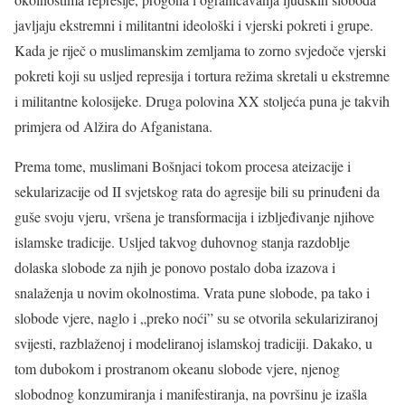
javljaju ekstremni i militantni ideološki i vjerski pokreti i grupe.
Kada je riječ o muslimanskim zemljama to zorno svjedoče vjerski
pokreti koji su usljed represija i tortura režima skretali u ekstremne
i militantne kolosijeke. Druga polovina XX stoljeća puna je takvih
primjera od Alžira do Afganistana.
Prema tome, muslimani Bošnjaci tokom procesa ateizacije i
sekularizacije od II svjetskog rata do agresije bili su prinuđeni da
guše svoju vjeru, vršena je transformacija i izbljeđivanje njihove
islamske tradicije. Usljed takvog duhovnog stanja razdoblje
dolaska slobode za njih je ponovo postalo doba izazova i
snalaženja u novim okolnostima. Vrata pune slobode, pa tako i
slobode vjere, naglo i „preko noći” su se otvorila sekulariziranoj
svijesti, razblaženoj i modeliranoj islamskoj tradiciji. Dakako, u
tom dubokom i prostranom okeanu slobode vjere, njenog
slobodnog konzumiranja i manifestiranja, na površinu je izašla