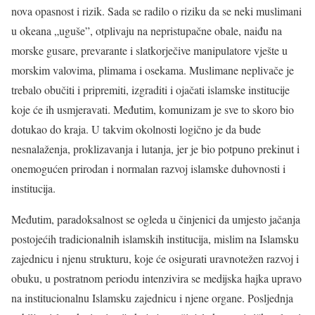
nova opasnost i rizik. Sada se radilo o riziku da se neki muslimani
u okeana „uguše”, otplivaju na nepristupačne obale, naiđu na
morske gusare, prevarante i slatkorječive manipulatore vješte u
morskim valovima, plimama i osekama. Muslimane neplivače je
trebalo obučiti i pripremiti, izgraditi i ojačati islamske institucije
koje će ih usmjeravati. Međutim, komunizam je sve to skoro bio
dotukao do kraja. U takvim okolnosti logično je da bude
nesnalaženja, proklizavanja i lutanja, jer je bio potpuno prekinut i
onemogućen prirodan i normalan razvoj islamske duhovnosti i
institucija.
Međutim, paradoksalnost se ogleda u činjenici da umjesto jačanja
postojećih tradicionalnih islamskih institucija, mislim na Islamsku
zajednicu i njenu strukturu, koje će osigurati uravnotežen razvoj i
obuku, u postratnom periodu intenzivira se medijska hajka upravo
na institucionalnu Islamsku zajednicu i njene organe. Posljednja