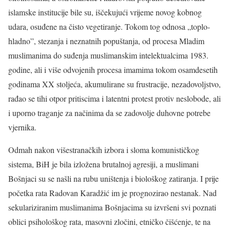
islamske institucije bile su, iščekujući vrijeme novog kobnog
udara, osuđene na čisto vegetiranje. Tokom tog odnosa „toplo-
hladno”, stezanja i neznatnih popuštanja, od procesa Mladim
muslimanima do suđenja muslimanskim intelektualcima 1983.
godine, ali i više odvojenih procesa imamima tokom osamdesetih
godinama XX stoljeća, akumulirane su frustracije, nezadovoljstvo,
rađao se tihi otpor pritiscima i latentni protest protiv neslobode, ali
i uporno traganje za načinima da se zadovolje duhovne potrebe
vjernika.
Odmah nakon višestranačkih izbora i sloma komunističkog
sistema, BiH je bila izložena brutalnoj agresiji, a muslimani
Bošnjaci su se našli na rubu uništenja i biološkog zatiranja. I prije
početka rata Radovan Karadžić im je prognozirao nestanak. Nad
sekulariziranim muslimanima Bošnjacima su izvršeni svi poznati
oblici psihološkog rata, masovni zločini, etničko čišćenje, te na