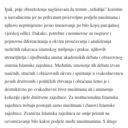
Ipak, prije obrazloženja naglašavam da termin „vehabija” koristim
u navodnicima jer ne prihvatam proizvoljnu podjelu muslimana i
njihovo neprimjereno javno imenovanje po bilo kojoj parcijalnoj
vjerskoj odlici. Dakako, potrebne i neminovne su rasprave i
pojmovna diferenciranja u okviru proučavanja i analiziranja
različitih rukavaca islamskog mišljenja i prakse, njihovih
utemeljitelja i sljedbenika unutar akademskih debata i obrazovnog
sistema Islamske zajednice. Međutim, iznošenje tih debata izvan
naučnih, stručnih i obrazovnih okvira i spuštanje u svakodnevnicu
javnih društvenih i političkih zbivanja i obračuna šetno je i
destruktivno po svakodnevni život muslimana ali i unutarnju
koheziju cijele društvene zajednice. Za institucionalnu Islamsku
zajednicu trebaju postojati samo muslimani i članovi Islamske
zajednice. Zvanična Islamska zajednica ne smije pristati na
ozvaničavanje bilo kakve podjele među muslimanima. S druge