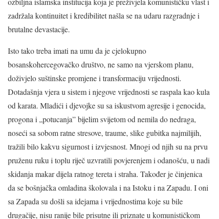
ozbiljna islamska institucija koja je preživjela komunističku vlast i
zadržala kontinuitet i kredibilitet našla se na udaru razgradnje i
brutalne devastacije.
Isto tako treba imati na umu da je cjelokupno
bosanskohercegovačko društvo, ne samo na vjerskom planu,
doživjelo suštinske promjene i transformaciju vrijednosti.
Dotadašnja vjera u sistem i njegove vrijednosti se raspala kao kula
od karata. Mladići i djevojke su sa iskustvom agresije i genocida,
progona i „potucanja” bijelim svijetom od nemila do nedraga,
noseći sa sobom ratne stresove, traume, slike gubitka najmilijih,
tražili bilo kakvu sigurnost i izvjesnost. Mnogi od njih su na prvu
pruženu ruku i toplu riječ uzvratili povjerenjem i odanošću, u nadi
skidanja makar dijela ratnog tereta i straha. Također je činjenica
da se bošnjačka omladina školovala i na Istoku i na Zapadu. I oni
sa Zapada su došli sa idejama i vrijednostima koje su bile
drugačije, nisu ranije bile prisutne ili priznate u komunističkom