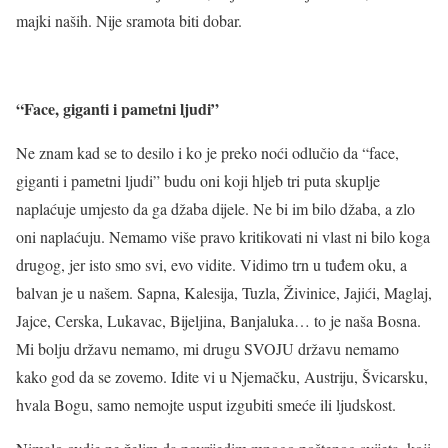
majki naših. Nije sramota biti dobar.
“
F
ace, giganti i pametni ljudi”
Ne znam kad se to desilo i ko je preko noći odlučio da “face,
giganti i pametni ljudi” budu oni koji hljeb tri puta skuplje
naplaćuje umjesto da ga džaba dijele. Ne bi im bilo džaba, a zlo
oni naplaćuju. Nemamo više pravo kritikovati ni vlast ni bilo koga
drugog, jer isto smo svi, evo vidite. Vidimo trn u tuđem oku, a
balvan je u našem. Sapna, Kalesija, Tuzla, Živinice, Jajići, Maglaj,
Jajce, Cerska, Lukavac, Bijeljina, Banjaluka… to je naša Bosna.
Mi bolju državu nemamo, mi drugu SVOJU državu nemamo
kako god da se zovemo. Idite vi u Njemačku, Austriju, Švicarsku,
hvala Bogu, samo nemojte usput izgubiti smeće ili ljudskost.