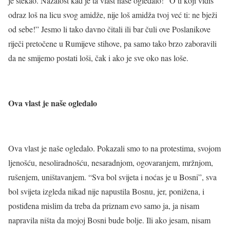
je stekao. Nažalost kad je ta vlast naše ogledalo! “O ti koji vidiš
odraz loš na licu svog amidže, nije loš amidža tvoj već ti: ne bježi
od sebe!” Jesmo li tako davno čitali ili bar čuli ove Poslanikove
riječi pretočene u Rumijeve stihove, pa samo tako brzo zaboravili
da ne smijemo postati loši, čak i ako je sve oko nas loše.
Ova vlast je naše ogledalo
Ova vlast je naše ogledalo. Pokazali smo to na protestima, svojom
ljenošću, nesoliradnošću, nesaradnjom, ogovaranjem, mržnjom,
rušenjem, uništavanjem. “Sva bol svijeta i noćas je u Bosni”, sva
bol svijeta izgleda nikad nije napustila Bosnu, jer, ponižena, i
postiđena mislim da treba da priznam evo samo ja, ja nisam
napravila ništa da mojoj Bosni bude bolje. Ili ako jesam, nisam