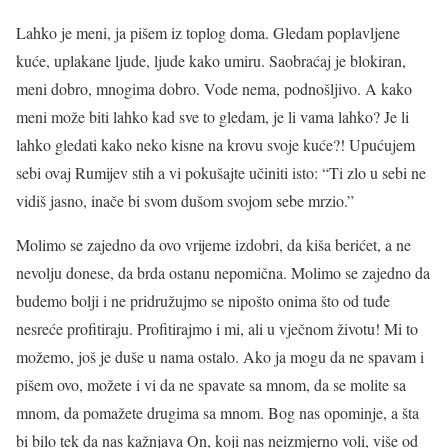
Lahko je meni, ja pišem iz toplog doma. Gledam poplavljene
kuće, uplakane ljude, ljude kako umiru. Saobraćaj je blokiran,
meni dobro, mnogima dobro. Vode nema, podnošljivo. A kako
meni može biti lahko kad sve to gledam, je li vama lahko? Je li
lahko gledati kako neko kisne na krovu svoje kuće?! Upućujem
sebi ovaj Rumijev stih a vi pokušajte učiniti isto: “Ti zlo u sebi ne
vidiš jasno, inače bi svom dušom svojom sebe mrzio.”
Molimo se zajedno da ovo vrijeme izdobri, da kiša berićet, a ne
nevolju donese, da brda ostanu nepomična. Molimo se zajedno da
budemo bolji i ne pridružujmo se nipošto onima što od tuđe
nesreće profitiraju. Profitirajmo i mi, ali u vječnom životu! Mi to
možemo, još je duše u nama ostalo. Ako ja mogu da ne spavam i
pišem ovo, možete i vi da ne spavate sa mnom, da se molite sa
mnom, da pomažete drugima sa mnom. Bog nas opominje, a šta
bi bilo tek da nas kažnjava On, koji nas neizmjerno voli, više od