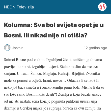
NEON Televizija
Kolumna: Sva bol svijeta opet je u
Bosni. Ili nikad nije ni otišla?
Jasmin
12 godina ago
Snimci Bosne pod vodom. Izgubljeni životi, uništeni godinama
pravljeni domovi, izgubljeni usjevi. Stalno mislim da sve ovo
sanjam. U Tuzli, Šamcu, Maglaju, Kalesiji, Bijeljini, Zvorniku
mole za pomoć u odjeći, hrani, novcu… Odaziva li se iko? Ili
neko još baca smeća u i onako zemlju punu bola. Mislite li da se
sve loše samo Bosni može desiti?! Zemlja u koju bacate smeće –
od nje ste nastali; žena koja je poginula prilikom urušavanja
džamije u Cerskoj majka je i supruga boraca za ovu zemlju, za