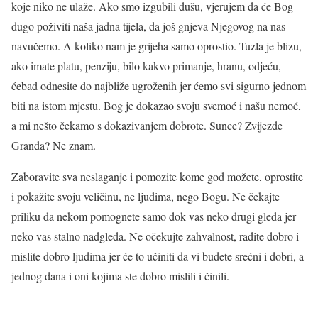
koje niko ne ulaže. Ako smo izgubili dušu, vjerujem da će Bog
dugo poživiti naša jadna tijela, da još gnjeva Njegovog na nas
navučemo. A koliko nam je grijeha samo oprostio. Tuzla je blizu,
ako imate platu, penziju, bilo kakvo primanje, hranu, odjeću,
ćebad odnesite do najbliže ugroženih jer ćemo svi sigurno jednom
biti na istom mjestu. Bog je dokazao svoju svemoć i našu nemoć,
a mi nešto čekamo s dokazivanjem dobrote. Sunce? Zvijezde
Granda? Ne znam.
Zaboravite sva neslaganje i pomozite kome god možete, oprostite
i pokažite svoju veličinu, ne ljudima, nego Bogu. Ne čekajte
priliku da nekom pomognete samo dok vas neko drugi gleda jer
neko vas stalno nadgleda. Ne očekujte zahvalnost, radite dobro i
mislite dobro ljudima jer će to učiniti da vi budete srećni i dobri, a
jednog dana i oni kojima ste dobro mislili i činili.