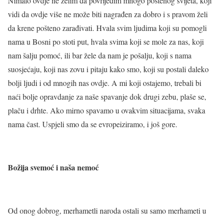
Nimalo ovdje ne želim da povrijedim mnogo poštenog svijeta, koji
vidi da ovdje više ne može biti nagrađen za dobro i s pravom želi
da krene pošteno zarađivati. Hvala svim ljudima koji su pomogli
nama u Bosni po stoti put, hvala svima koji se mole za nas, koji
nam šalju pomoć, ili bar žele da nam je pošalju, koji s nama
suosjećaju, koji nas zovu i pitaju kako smo, koji su postali daleko
bolji ljudi i od mnogih nas ovdje. A mi koji ostajemo, trebali bi
naći bolje opravdanje za naše spavanje dok drugi zebu, plaše se,
plaču i drhte. Ako mirno spavamo u ovakvim situacijama, svaka
nama čast. Uspjeli smo da se evropeiziramo, i još gore.
Božija svemoć i naša nemoć
Od onog dobrog, merhametli naroda ostali su samo merhameti u