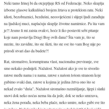
Neki tamo Irinej bi da otcjepljuje RS od Federacije. Neko skuplja
izborne glasove kalkulišući brojem žrtava u proteklom ratu. Neki
idioti, bezobraznici, bezdušni, neosviješćeni i slijepi ljudi zarađuju
na ljudskoj muci, naplaćuju skuplje životne namirnice. Pa šta vam
je?! Jesmo li mi zaista ovakvi, hoće li iko postaviti sebi pitanje
koje nam postavlja Dragi Bog ovih dana? Šta vam je, što se
mrzite, što zavidite, što ste škrti, što ste sve što vam Bog nije po
prirodi stvari dao da budete?!
Rat, siromaštvo, korumpirana vlast, nacionalna previranje, sve
smo nekako podnijeli. Nažalost. Nažalost ako je sve to stvorilo
ratove među nama i u nama, ratove s našom lošom stranom koje
gubimo svaki dan, ratove u kojima je jedina žrtva ono što se
nekad zvalo “duša”. Nažalost siromašno razmišljanje, lijepi i slatki
snovi dok neko noćas nema šta da jede, dok se neko smrzava,
neka žena porađa, neka beba plače, neko umire, neko gubi sve što