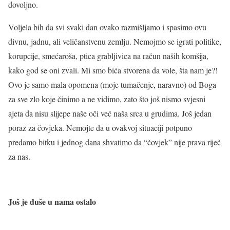
dovoljno.
Voljela bih da svi svaki dan ovako razmišljamo i spasimo ovu
divnu, jadnu, ali veličanstvenu zemlju. Nemojmo se igrati politike,
korupcije, smećaroša, ptica grabljivica na račun naših komšija,
kako god se oni zvali. Mi smo bića stvorena da vole, šta nam je?!
Ovo je samo mala opomena (moje tumačenje, naravno) od Boga
za sve zlo koje činimo a ne vidimo, zato što još nismo svjesni
ajeta da nisu slijepe naše oči već naša srca u grudima. Još jedan
poraz za čovjeka. Nemojte da u ovakvoj situaciji potpuno
predamo bitku i jednog dana shvatimo da “čovjek” nije prava riječ
za nas.
J
oš je duše u nama ostalo