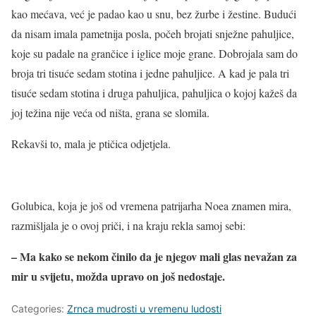
kao mećava, već je padao kao u snu, bez žurbe i žestine. Budući
da nisam imala pametnija posla, počeh brojati snježne pahuljice,
koje su padale na grančice i iglice moje grane. Dobrojala sam do
broja tri tisuće sedam stotina i jedne pahuljice. A kad je pala tri
tisuće sedam stotina i druga pahuljica, pahuljica o kojoj kažeš da
joj težina nije veća od ništa, grana se slomila.
Rekavši to, mala je ptičica odjetjela.
Golubica, koja je još od vremena patrijarha Noea znamen mira,
razmišljala je o ovoj priči, i na kraju rekla samoj sebi:
– Ma kako se nekom činilo da je njegov mali glas nevažan za
mir u svijetu, možda upravo on još nedostaje.
Categories:
Zrnca mudrosti u vremenu ludosti