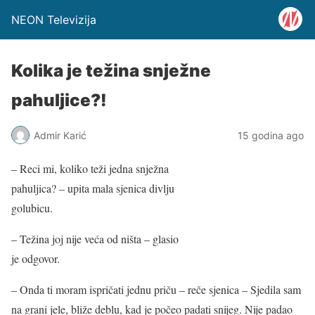
NEON Televizija
Kolika je težina snježne
pahuljice?!
Admir Karić
15 godina ago
– Reci mi, koliko teži jedna snježna
pahuljica? – upita mala sjenica divlju
golubicu.
– Težina joj nije veća od ništa – glasio
je odgovor.
– Onda ti moram ispričati jednu priču – reče sjenica – Sjedila sam
na grani jele, bliže deblu, kad je počeo padati snijeg. Nije padao