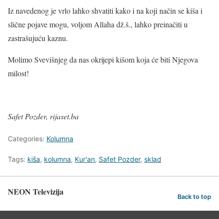
Iz navedenog je vrlo lahko shvatiti kako i na koji način se kiša i
slične pojave mogu, voljom Allaha dž.š., lahko preinačiti u
zastrašujuću kaznu.
Molimo Svevišnjeg da nas okrijepi kišom koja će biti Njegova
milost!
Safet Pozder, rijaset.ba
Categories:
Kolumna
Tags:
kiša
,
kolumna
,
Kur'an
,
Safet Pozder
,
sklad
NEON Televizija
Back to top