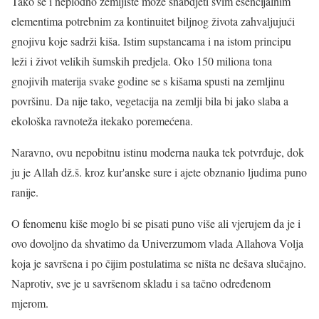
Tako se i neplodno zemljište može snabdjeti svim esencijalnim
elementima potrebnim za kontinuitet biljnog života zahvaljujući
gnojivu koje sadrži kiša. Istim supstancama i na istom principu
leži i život velikih šumskih predjela. Oko 150 miliona tona
gnojivih materija svake godine se s kišama spusti na zemljinu
površinu. Da nije tako, vegetacija na zemlji bila bi jako slaba a
ekološka ravnoteža itekako poremećena.
Naravno, ovu nepobitnu istinu moderna nauka tek potvrđuje, dok
ju je Allah dž.š. kroz kur'anske sure i ajete obznanio ljudima puno
ranije.
O fenomenu kiše moglo bi se pisati puno više ali vjerujem da je i
ovo dovoljno da shvatimo da Univerzumom vlada Allahova Volja
koja je savršena i po čijim postulatima se ništa ne dešava slučajno.
Naprotiv, sve je u savršenom skladu i sa tačno određenom
mjerom.