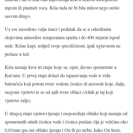
mjestu ili plantaži voća. Kiša tada ne bi bila milost nego nešto
sasvim drugo.
Uz sve navedeno valja istaći i podatak da se u određenim
slojevima atmosfere temperatura spušta i do 400 stepeni ispod
nule. Kišne kapi, uslijed svoje specifičnosti, ipak uglavnom ne
prelaze u led.
Kiša nastaje kroz tri etape koje su, opet, davno spomenute u
Kur'anu. U prvoj etapi dolazi do isparavanja vode u vidu
balončića koji potom tvore vodene čestice ili aerosole koje, dalje,
razgone vjetrovi te se od njih tvore oblaci (Allah je taj koji
vjetrove šalje).
U drugoj etapi vjetrovi tjeraju i raspoređuju oblake koji nastaju od
spomenutih sitnih čestica vode i čestica prašine čija je veličina oko
0,01mm (pa oni oblake tjeraju i On ih po nebu, kako On hoće,