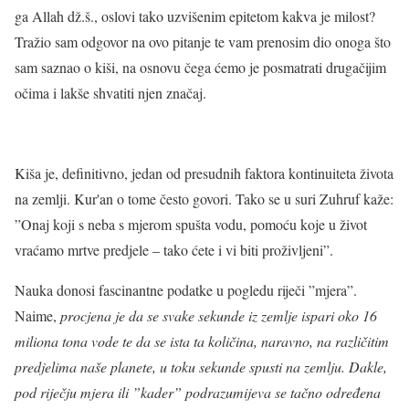
ga Allah dž.š., oslovi tako uzvišenim epitetom kakva je milost?
Tražio sam odgovor na ovo pitanje te vam prenosim dio onoga što
sam saznao o kiši, na osnovu čega ćemo je posmatrati drugačijim
očima i lakše shvatiti njen značaj.
Kiša je, definitivno, jedan od presudnih faktora kontinuiteta života
na zemlji. Kur'an o tome često govori. Tako se u suri Zuhruf kaže:
”Onaj koji s neba s mjerom spušta vodu, pomoću koje u život
vraćamo mrtve predjele – tako ćete i vi biti proživljeni”.
Nauka donosi fascinantne podatke u pogledu riječi ”mjera”.
Naime,
procjena je da se svake sekunde iz zemlje ispari oko 16
miliona tona vode te da se ista ta količina, naravno, na različitim
predjelima naše planete, u toku sekunde spusti na zemlju. Dakle,
pod riječju mjera ili ”kader” podrazumijeva se tačno određena