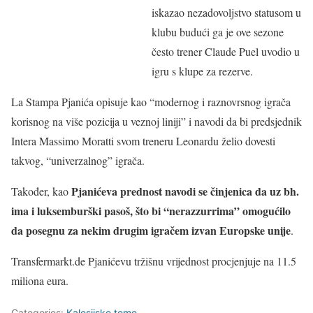
iskazao nezadovoljstvo statusom u
klubu budući ga je ove sezone
često trener Claude Puel uvodio u
igru s klupe za rezerve.
La Stampa Pjanića opisuje kao “modernog i raznovrsnog igrača
korisnog na više pozicija u veznoj liniji” i navodi da bi predsjednik
Intera Massimo Moratti svom treneru Leonardu želio dovesti
takvog, “univerzalnog” igrača.
Pjanićeva prednost navodi se činjenica da uz bh.
Također, kao
ima i luksemburški pasoš, što bi “nerazzurrima” omogućilo
da posegnu za nekim drugim igračem izvan Europske unije
.
Transfermarkt.de Pjanićevu tržišnu vrijednost procjenjuje na 11.5
miliona eura.
Categories:
Kalesijske teme