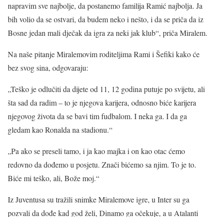
napravim sve najbolje, da postanemo familija Ramić najbolja. Ja
bih volio da se ostvari, da budem neko i nešto, i da se priča da iz
Bosne jedan mali dječak da igra za neki jak klub“, priča Miralem.
Na naše pitanje Miralemovim roditeljima Rami i Šefiki kako će
bez svog sina, odgovaraju:
„Teško je odlučiti da dijete od 11, 12 godina putuje po svijetu, ali
šta sad da radim – to je njegova karijera, odnosno biće karijera
njegovog života da se bavi tim fudbalom. I neka ga. I da ga
gledam kao Ronalda na stadionu.“
„Pa ako se preseli tamo, i ja kao majka i on kao otac ćemo
redovno da dođemo u posjetu. Znači bićemo sa njim. To je to.
Biće mi teško, ali, Bože moj.“
Iz Juventusa su tražili snimke Miralemove igre, u Inter su ga
pozvali da dođe kad god želi, Dinamo ga očekuje, a u Atalanti