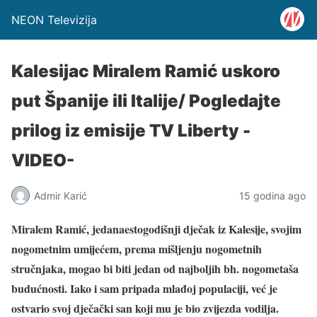
NEON Televizija
Kalesijac Miralem Ramić uskoro
put Španije ili Italije/ Pogledajte
prilog iz emisije TV Liberty -
VIDEO-
Admir Karić
15 godina ago
Miralem Ramić, jedanaestogodišnji dječak iz Kalesije, svojim
nogometnim umijećem, prema mišljenju nogometnih
stručnjaka, mogao bi biti jedan od najboljih bh. nogometaša
budućnosti. Iako i sam pripada mlađoj populaciji, već je
ostvario svoj dječački san koji mu je bio zvijezda vodilja.