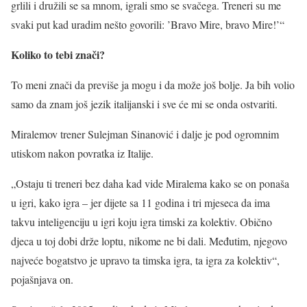
grlili i družili se sa mnom, igrali smo se svačega. Treneri su me
svaki put kad uradim nešto govorili: ’Bravo Mire, bravo Mire!’“
Koliko to tebi znači?
To meni znači da previše ja mogu i da može još bolje. Ja bih volio
samo da znam još jezik italijanski i sve će mi se onda ostvariti.
Miralemov trener Sulejman Sinanović i dalje je pod ogromnim
utiskom nakon povratka iz Italije.
„Ostaju ti treneri bez daha kad vide Miralema kako se on ponaša
u igri, kako igra – jer dijete sa 11 godina i tri mjeseca da ima
takvu inteligenciju u igri koju igra timski za kolektiv. Obično
djeca u toj dobi drže loptu, nikome ne bi dali. Međutim, njegovo
najveće bogatstvo je upravo ta timska igra, ta igra za kolektiv“,
pojašnjava on.