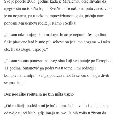
Sve je počelo 2005. godine kada je Miralemov otac shvatio da
njegov sin ne ispušta loptu. Sve što bi se našlo na putu završavalo
je na nogama, pa u nekom improviziranom golu, pričaju nam
ponosni Miralemovi roditelji Ramo i Šefika:
„Ja sam otkrio njega kao maloga. Imao je nepunih šest godina,
flaše plastične kad bismo pili sokove on je šutao nogama – i tako
eto, hvala Bogu, uspio je.“
„Ja sam veoma ponosna na svog sina koji već putuje po Evropi od
11 godina. Sinanović ga podržava u tome, i mi roditelji i
kompletna familija – svi ga podržavamo. Ja se samo mogu diviti
svome sinu.“
Bez podrške roditelja ne bih ništa uspio
„Od roditelja podrška mi je baš dobra. Ja bih volio isto da idem
odavdje u jači klub, gdje imaju uslove. Ja bih volio u životu da