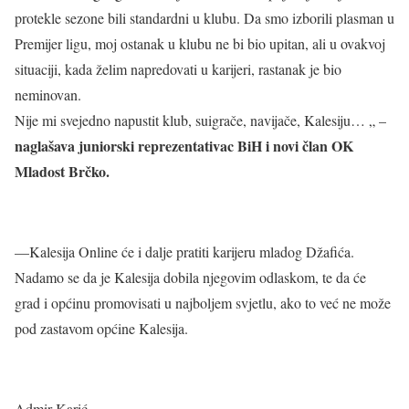
protekle sezone bili standardni u klubu. Da smo izborili plasman u
Premijer ligu, moj ostanak u klubu ne bi bio upitan, ali u ovakvoj
situaciji, kada želim napredovati u karijeri, rastanak je bio
neminovan.
Nije mi svejedno napustit klub, suigrače, navijače, Kalesiju… „ –
naglašava juniorski reprezentativac BiH i novi član OK
Mladost Brčko.
—Kalesija Online će i dalje pratiti karijeru mladog Džafića.
Nadamo se da je Kalesija dobila njegovim odlaskom, te da će
grad i općinu promovisati u najboljem svjetlu, ako to već ne može
pod zastavom općine Kalesija.
Admir Karić