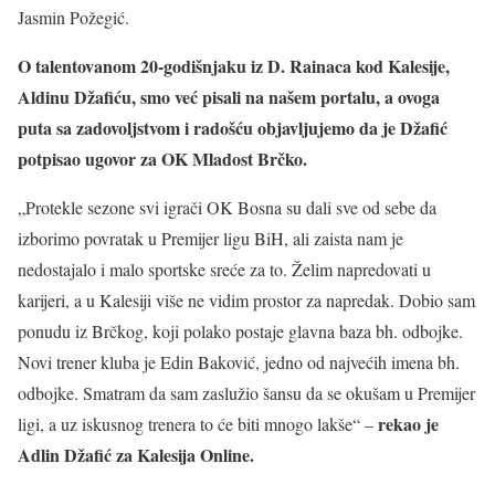
Jasmin Požegić.
O talentovanom 20-godišnjaku iz D. Rainaca kod Kalesije,
Aldinu Džafiću, smo već pisali na našem portalu, a ovoga
puta sa zadovoljstvom i radošću objavljujemo da je Džafić
potpisao ugovor za OK Mladost Brčko.
„Protekle sezone svi igrači OK Bosna su dali sve od sebe da
izborimo povratak u Premijer ligu BiH, ali zaista nam je
nedostajalo i malo sportske sreće za to. Želim napredovati u
karijeri, a u Kalesiji više ne vidim prostor za napredak. Dobio sam
ponudu iz Brčkog, koji polako postaje glavna baza bh. odbojke.
Novi trener kluba je Edin Baković, jedno od najvećih imena bh.
odbojke. Smatram da sam zaslužio šansu da se okušam u Premijer
rekao je
ligi, a uz iskusnog trenera to će biti mnogo lakše“ –
Adlin Džafić za Kalesija Online.