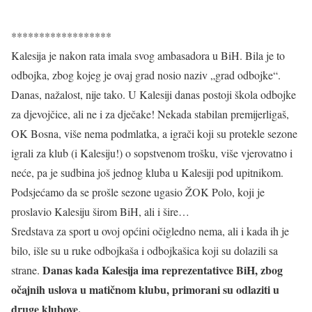
******************
Kalesija je nakon rata imala svog ambasadora u BiH. Bila je to
odbojka, zbog kojeg je ovaj grad nosio naziv „grad odbojke“.
Danas, nažalost, nije tako. U Kalesiji danas postoji škola odbojke
za djevojčice, ali ne i za dječake! Nekada stabilan premijerligaš,
OK Bosna, više nema podmlatka, a igrači koji su protekle sezone
igrali za klub (i Kalesiju!) o sopstvenom trošku, više vjerovatno i
neće, pa je sudbina još jednog kluba u Kalesiji pod upitnikom.
Podsjećamo da se prošle sezone ugasio ŽOK Polo, koji je
proslavio Kalesiju širom BiH, ali i šire…
Sredstava za sport u ovoj općini očigledno nema, ali i kada ih je
bilo, išle su u ruke odbojkaša i odbojkašica koji su dolazili sa
Danas kada Kalesija ima reprezentativce BiH, zbog
strane.
očajnih uslova u matičnom klubu, primorani su odlaziti u
druge klubove.