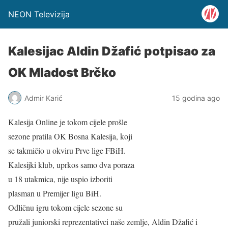
NEON Televizija
Kalesijac Aldin Džafić potpisao za
OK Mladost Brčko
Admir Karić
15 godina ago
Kalesija Online je tokom cijele prošle
sezone pratila OK Bosna Kalesija, koji
se takmičio u okviru Prve lige FBiH.
Kalesijki klub, uprkos samo dva poraza
u 18 utakmica, nije uspio izboriti
plasman u Premijer ligu BiH.
Odličnu igru tokom cijele sezone su
pružali juniorski reprezentativci naše zemlje, Aldin Džafić i