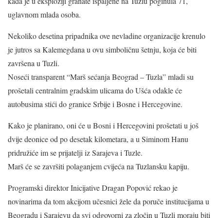
kada je u eksploziji granate ispaljene na Tuzlu poginula 71,
uglavnom mlada osoba.
Nekoliko desetina pripadnika ove nevladine organizacije krenulo
je jutros sa Kalemegdana u ovu simboličnu šetnju, koja će biti
završena u Tuzli.
Noseći transparent “Marš sećanja Beograd – Tuzla” mladi su
prošetali centralnim gradskim ulicama do Ušća odakle će
autobusima stići do granice Srbije i Bosne i Hercegovine.
Kako je planirano, oni će u Bosni i Hercegovini prošetati u još
dvije deonice od po desetak kilometara, a u Siminom Hanu
pridružiće im se prijatelji iz Sarajeva i Tuzle.
Marš će se završiti polaganjem cvijeća na Tuzlansku kapiju.
Programski direktor Inicijative Dragan Popović rekao je
novinarima da tom akcijom učesnici žele da poruče institucijama u
Beogradu i Sarajevu da svi odgovorni za zločin u Tuzli moraju biti