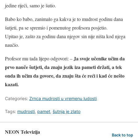
jedine riječi, samo je šutio.
Babo ko babo, zanimalo ga kakva je to mudrost godinu dana
šutjeti, pa se spremio i pomenutog profesora posjetio.
Upitao je, zašto za godinu dana njegov sin nije ništa kod njega
naučio.
Ja svoje učenike učim da
Profesor mu tada lijepo odgovori: –
prvo nauče šutjeti, da znaju jezik iza pameti držati, a tek
onda ih učim da govore, da znaju šta će reći i kad će nešto
kazati.
Categories:
Zrnca mudrosti u vremenu ludosti
Tags:
mudrosti
,
pamet
,
šutnja je zlato
NEON Televizija
Back to top