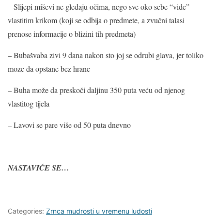
– Slijepi miševi ne gledaju očima, nego sve oko sebe “vide”
vlastitim krikom (koji se odbija o predmete, a zvučni talasi
prenose informacije o blizini tih predmeta)
– Bubašvaba zivi 9 dana nakon sto joj se odrubi glava, jer toliko
moze da opstane bez hrane
– Buha može da preskoči daljinu 350 puta veću od njenog
vlastitog tijela
– Lavovi se pare više od 50 puta dnevno
NASTAVIĆE SE…
Categories:
Zrnca mudrosti u vremenu ludosti