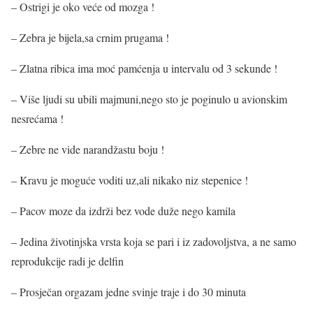
– Ostrigi je oko veće od mozga !
– Zebra je bijela,sa crnim prugama !
– Zlatna ribica ima moć pamćenja u intervalu od 3 sekunde !
– Više ljudi su ubili majmuni,nego sto je poginulo u avionskim
nesrećama !
– Zebre ne vide narandžastu boju !
– Kravu je moguće voditi uz,ali nikako niz stepenice !
– Pacov moze da izdrži bez vode duže nego kamila
– Jedina životinjska vrsta koja se pari i iz zadovoljstva, a ne samo
reprodukcije radi je delfin
– Prosječan orgazam jedne svinje traje i do 30 minuta