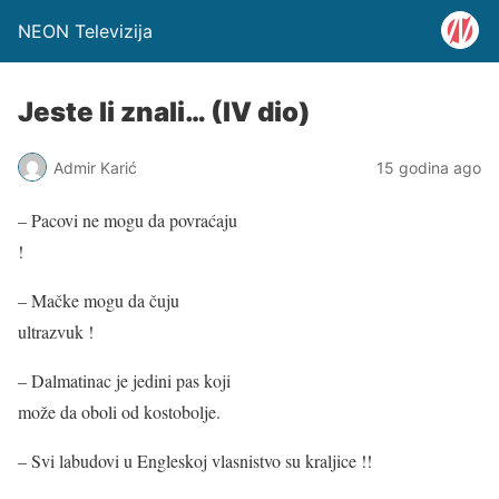
NEON Televizija
Jeste li znali… (IV dio)
Admir Karić
15 godina ago
– Pacovi ne mogu da povraćaju
!
– Mačke mogu da čuju
ultrazvuk !
– Dalmatinac je jedini pas koji
može da oboli od kostobolje.
– Svi labudovi u Engleskoj vlasnistvo su kraljice !!