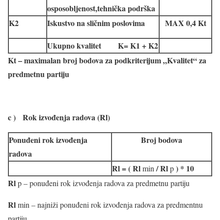
osposobljenost,tehnička podrška
K2
Iskustvo na sličnim poslovima
MAX 0,4 Kt
Ukupno kvalitet K= K1 + K2
Kt – maximalan broj bodova za podkriterijum „Kvalitet“ za
predmetnu partiju
c ) Rok izvođenja radova (Rl)
Ponuđeni rok izvođenja
Broj bodova
radova
Rl = ( Rl
/ Rl
) * 10
min
p
Rl
p – ponuđeni rok izvođenja radova za predmetnu partiju
Rl
min – najniži ponuđeni rok izvođenja radova za predmentnu
partiju