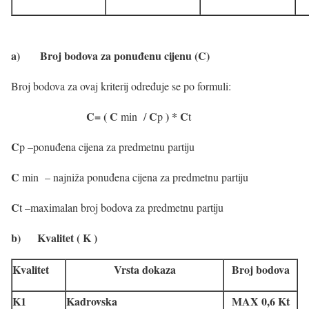
a)
Broj bodova za ponuđenu cijenu (C)
Broj bodova za ovaj kriterij određuje se po formuli:
C= ( C
C
) * C
min /
p
t
C
p –ponuđena cijena za predmetnu partiju
C
min – najniža ponuđena cijena za predmetnu partiju
C
t –maximalan broj bodova za predmetnu partiju
b)
Kvalitet ( K )
Kvalitet
Vrsta dokaza
Broj bodova
K1
Kadrovska
MAX 0,6 Kt