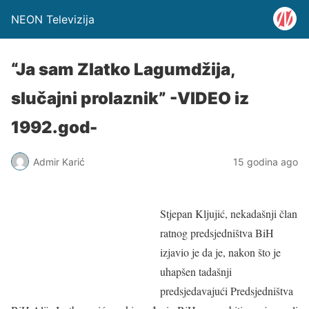
NEON Televizija
“Ja sam Zlatko Lagumdžija,
slučajni prolaznik” -VIDEO iz
1992.god-
Admir Karić
15 godina ago
Stjepan Kljujić, nekadašnji član
ratnog predsjedništva BiH
izjavio je da je, nakon što je
uhapšen tadašnji
predsjedavajući Predsjedništva