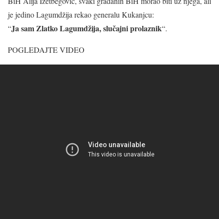
BiH Alija Izetbegović, svaki građanin BiH morao biti uz njega, ali
je jedino Lagumdžija rekao generalu Kukanjcu:
Ja sam Zlatko Lagumdžija, slučajni prolaznik
“
“.
POGLEDAJTE VIDEO