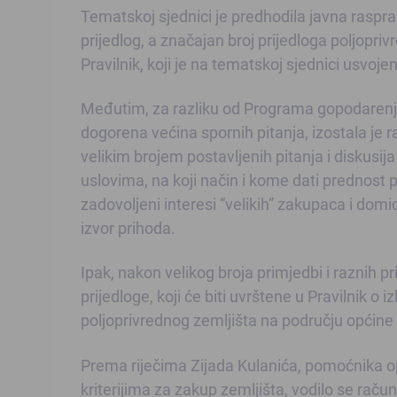
Tematskoj sjednici je predhodila javna rasprav
prijedlog, a značajan broj prijedloga poljopriv
Pravilnik, koji je na tematskoj sjednici usvoj
Međutim, za razliku od Programa gopodarenja
dogorena većina spornih pitanja, izostala je ra
velikim brojem postavljenih pitanja i diskusija
uslovima, na koji način i kome dati prednost p
zadovoljeni interesi “velikih” zakupaca i dom
izvor prihoda.
Ipak, nakon velikog broja primjedbi i raznih pri
prijedloge, koji će biti uvrštene u Pravilnik 
poljoprivrednog zemljišta na području općine 
Prema riječima Zijada Kulanića, pomoćnika o
kriterijima za zakup zemljišta, vodilo se rač