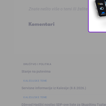
Znate nešto više o temi ili želite prijaviti
Komentari
DRUŠTVO I POLITIKA
Stanje na putevima
KALESIJSKE TEME
Servisne informacije iz Kalesije (8.8.2026.)
KALESIJSKE TEME
Dževad Hadžić nosilac SDP-ove liste za Skupštinu Tuzl