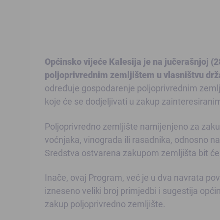
Općinsko vijeće Kalesija je na jučerašnjoj (
poljoprivrednim zemljištem u vlasništvu drž
određuje gospodarenje poljoprivrednim zemlji
koje će se dodjeljivati u zakup zainteresiranim
Poljoprivredno zemljište namijenjeno za zaku
voćnjaka, vinograda ili rasadnika, odnosno na
Sredstva ostvarena zakupom zemljišta bit će 
Inače, ovaj Program, već je u dva navrata pov
izneseno veliki broj primjedbi i sugestija opći
zakup poljoprivredno zemljište.