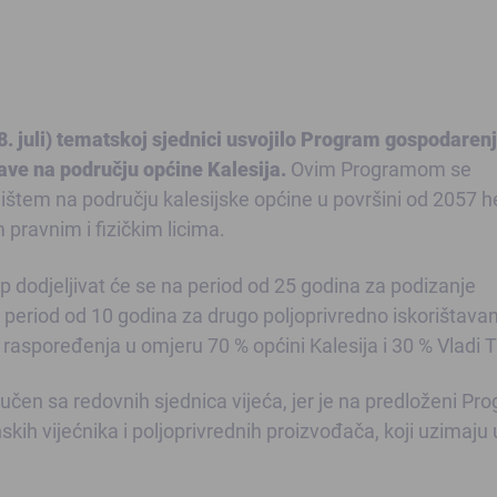
28. juli) tematskoj sjednici usvojilo Program gospodaren
ave na području općine Kalesija.
Ovim Programom se
štem na području kalesijske općine u površini od 2057 h
 pravnim i fizičkim licima.
p dodjeljivat će se na period od 25 godina za podizanje
 period od 10 godina za drugo poljoprivredno iskorištavan
raspoređenja u omjeru 70 % općini Kalesija i 30 % Vladi T
učen sa redovnih sjednica vijeća, jer je na predloženi Pr
nskih vijećnika i poljoprivrednih proizvođača, koji uzimaju 