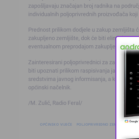
zapošljavaju značajan broj radnika na području
individualnih poljoprivrednih proizvođača koji
Prednost prilikom dodjele u zakup zemljišta će 
zakupljeno zemljište, dok će biti eliminisane 
eventualnom preprodajom zakupljenog zemljišt
Zainteresirani poljoprivrednici za zakup drža
biti upoznati prilikom raspisivanja javnog pozi
sredstvima javnog informisanja, a kompletnu 
općinski načelnik.
/M. Zulić, Radio Feral/
OPĆINSKO VIJEĆE
POLJOPRIVREDNO ZEMLJIŠTE
TEM