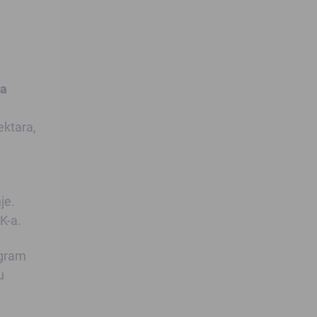
ja
ektara,
je.
K-a.
ogram
u