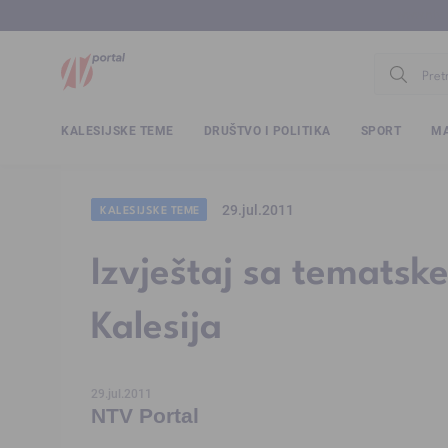
www.ntv.
KALESIJSKE TEME
DRUŠTVO I POLITIKA
SPORT
MA
29.jul.2011
KALESIJSKE TEME
Izvještaj sa tematsk
Kalesija
29.jul.2011
NTV Portal