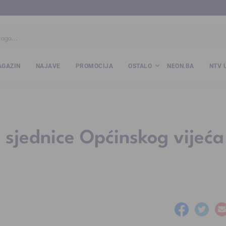
ba
www.kalesija.com
www.zvornik.ba
www.zivinice.org
www.kale
GAZIN
NAJAVE
PROMOCIJA
OSTALO
NEON.BA
NTV 
e sjednice Općinskog vijeća