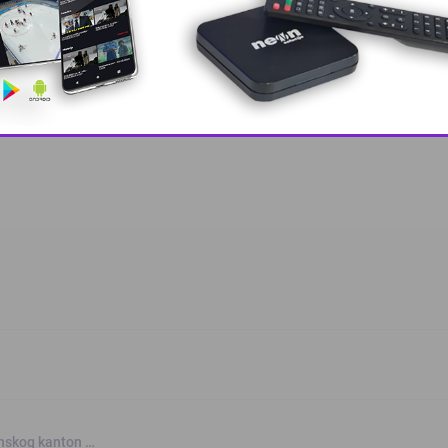
 grešku u tekstu?
This popup will close in:
9
anskog kanton …