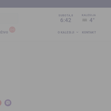
sija.co.ba
KALESIJA
SUBOTA,8
6:42
4°
UŽIVO
O KALESIJI
KONTAKT