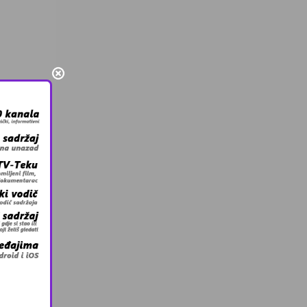
h
kupa
 u
ti