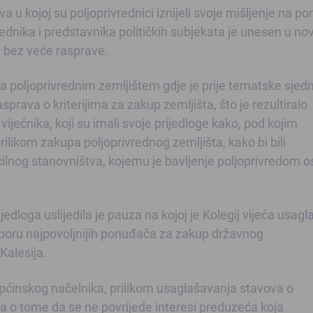
a u kojoj su poljoprivrednici iznijeli svoje mišljenje na p
rednika i predstavnika političkih subjekata je unesen u nov
en bez veće rasprave.
 poljoprivrednim zemljištem gdje je prije tematske sjed
sprava o kriterijima za zakup zemljišta, što je rezultiralo
 vijećnika, koji su imali svoje prijedloge kako, pod kojim
rilikom zakupa poljoprivrednog zemljišta, kako bi bili
icilnog stanovništva, kojemu je bavljenje poljoprivredom 
jedloga uslijedila je pauza na kojoj je Kolegij vijeća usagl
o izboru najpovoljnijih ponuđača za zakup državnog
Kalesija.
pćinskog načelnika, prilikom usaglašavanja stavova o
una o tome da se ne povrijede interesi preduzeća koja