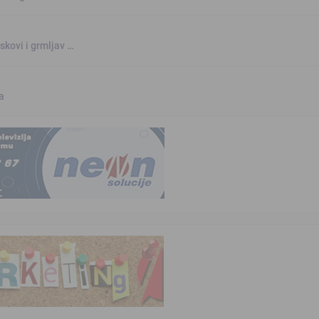
skovi i grmljav …
a