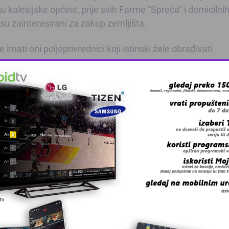
 kalesijske općine, prije svih Farme “Spreča” i domicilni
 su zainteresirani za zakup zemljišta.
imati oni poljoprivrednici koji istinski žele obrađivati
neredovne platiše zakupljenog zemljišta i osobe koje bi
a željele ostvariti podsticaje.
vnog poljoprivrednog zemljišta će o uslovima i načinu za
va za odabir najpovoljnijih ponuđača, koji će biti objavljen
proceduru će provoditi tročlana komisija koju će imenova
ATSKA SJEDNICA