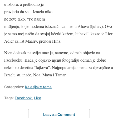
u izboru, a prethodno je
provjerio da se u Izraelu niko
ne zove tako. “Po našem
mišljenju, to je moderna istoznačnica imenu Ahava (ljubav). Ovo
je samo moj način da svojoj kćerki kažem, ljubavi”, kazao je Lior
Adler za list Maariv, prenosi Hina.
Njen dolazak na svijet otac je, naravno, odmah objavio na
Facebooku. Kada je objavio njenu fotografiju odmah je dobio
nekoliko desetina “lajkova”. Najpopularnija imena za djevojčice u
Izraelu su, inače, Noa, Maya i Tamar.
Categories:
Kalesijske teme
Tags:
Facebook
,
Like
Leave a Comment