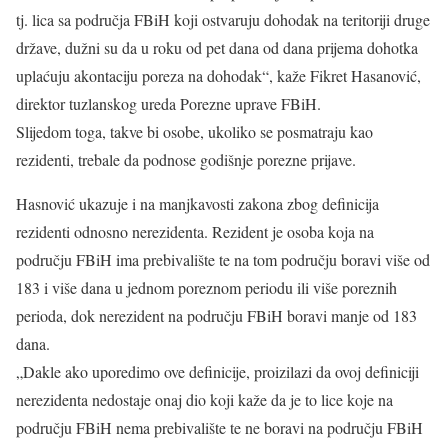
tj. lica sa područja FBiH koji ostvaruju dohodak na teritoriji druge
države, dužni su da u roku od pet dana od dana prijema dohotka
uplaćuju akontaciju poreza na dohodak“, kaže Fikret Hasanović,
direktor tuzlanskog ureda Porezne uprave FBiH.
Slijedom toga, takve bi osobe, ukoliko se posmatraju kao
rezidenti, trebale da podnose godišnje porezne prijave.
Hasnović ukazuje i na manjkavosti zakona zbog definicija
rezidenti odnosno nerezidenta. Rezident je osoba koja na
području FBiH ima prebivalište te na tom području boravi više od
183 i više dana u jednom poreznom periodu ili više poreznih
perioda, dok nerezident na području FBiH boravi manje od 183
dana.
„Dakle ako uporedimo ove definicije, proizilazi da ovoj definiciji
nerezidenta nedostaje onaj dio koji kaže da je to lice koje na
području FBiH nema prebivalište te ne boravi na području FBiH