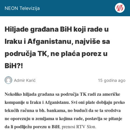
NEON Televizija
Hiljade građana BiH koji rade u
Iraku i Afganistanu, najviše sa
područja TK, ne plaća porez u
BiH?!
Admir Karić
15 godina ago
Nekoliko hiljada građana sa područja TK radi za američke
kompanije u Iraku i Afganistanu. Svi oni plate dobijaju preko
tekućih računa u bh. bankama, no budući da se ta sredstva
ne oporezuju u zemljama u kojima rade, postavlja se pitanje
da li podliježu porezu u BiH
, prenosi RTV Slon.