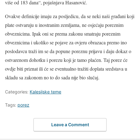
više od 183 dana“, pojašnjava Hasanović.
Ovakve definicije imaju za posljedicu, da se neki naši građani koji
plate ostvaruju u inostranim zemljama, ne osjećaju poreznim
obveznicima. Ipak oni se prema zakonu smatraju poreznim
obveznicima i ukoliko se pojave za ovjeru obrazaca premo ino
poslodavcu traži im se da popune poreznu prijavu i daju dokaz o
ostvarenom dohotku i porezu koji je tamo plaćen. Taj porez će
ovdje biti priznat ili će se eventualno tražiti doplata sredstava u
skladu sa zakonom no to do sada nije bio slučaj.
Categories:
Kalesijske teme
Tags:
porez
Leave a Comment