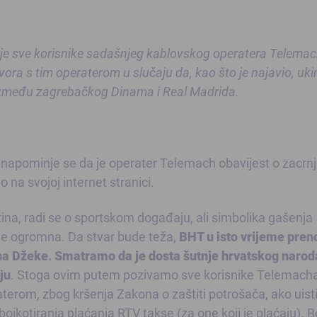
e sve korisnike sadašnjeg kablovskog operatera Telemac
ora s tim operaterom u slučaju da, kao što je najavio, uki
između zagrebačkog Dinama i Real Madrida.
apominje se da je operater Telemach obavijest o zacrnj
na svojoj internet stranici.
tina, radi se o sportskom događaju, ali simbolika gašenja
 je ogromna. Da stvar bude teža,
BHT u isto vrijeme pren
na Džeke. Smatramo da je dosta šutnje hrvatskog naroda
ju
. Stoga ovim putem pozivamo sve korisnike Telemach
aterom, zbog kršenja Zakona o zaštiti potrošača, ako uist
ojkotiranja plaćanja RTV takse (za one koji je plaćaju). B