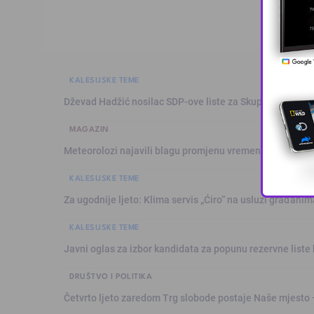
KALESIJSKE TEME
Dževad Hadžić nosilac SDP-ove liste za Skupštinu Tuzl
MAGAZIN
Meteorolozi najavili blagu promjenu vremena: Sutra plju
KALESIJSKE TEME
Za ugodnije ljeto: Klima servis „Ćiro“ na usluzi građanim
KALESIJSKE TEME
Javni oglas za izbor kandidata za popunu rezervne liste 
DRUŠTVO I POLITIKA
Četvrto ljeto zaredom Trg slobode postaje Naše mjesto