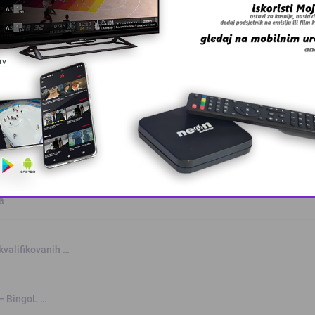
anskog kanton …
skovi i grmljav …
a
This popup will close in:
10
kvalifikovanih …
 – BingoL …