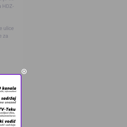
a HDZ-
e ulice
e za