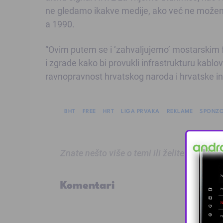
ne gledamo ikakve medije, ako već ne možem
a 1990.
“Ovim putem se i ‘zahvaljujemo’ mostarskim f
i zgrade kako bi provukli infrastrukturu kabl
ravnopravnost hrvatskog naroda i hrvatske in
BHT
FREE
HRT
LIGA PRVAKA
REKLAME
SPONZO
Znate nešto više o temi ili želite prijaviti
Komentari