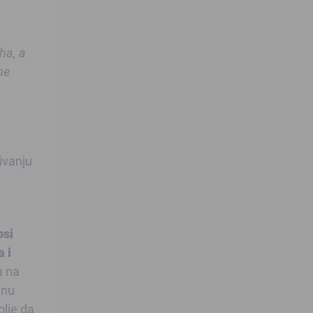
ha, a
ne
ivanju
osi
 i
a na
inu
olje da