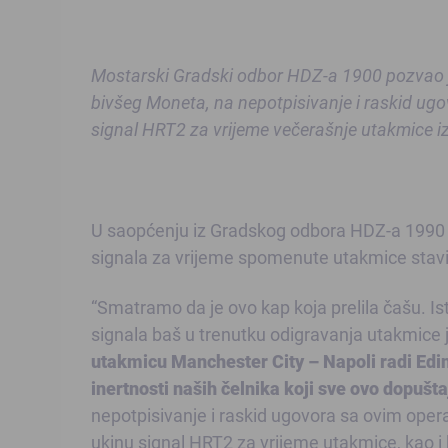
Mostarski Gradski odbor HDZ-a 1900 pozvao j
bivšeg Moneta, na nepotpisivanje i raskid ugov
signal HRT2 za vrijeme večerašnje utakmice 
U saopćenju iz Gradskog odbora HDZ-a 1990 n
signala za vrijeme spomenute utakmice stavio 
“Smatramo da je ovo kap koja prelila čašu. Is
signala baš u trenutku odigravanja utakmice
utakmicu Manchester City – Napoli radi Edi
inertnosti naših čelnika koji sve ovo dopušta
nepotpisivanje i raskid ugovora sa ovim oper
ukinu signal HRT2 za vrijeme utakmice, kao i b