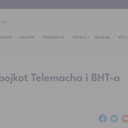
ba
www.kalesija.com
www.zvornik.ba
www.zivinice.org
www.kale
GAZIN
NAJAVE
PROMOCIJA
OSTALO
NEON.BA
NTV 
bojkot Telemacha i BHT-a