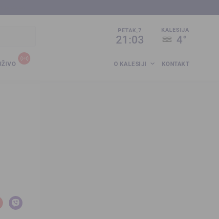
sija.co.ba
KALESIJA
PETAK,7
21:03
4°
UŽIVO
O KALESIJI
KONTAKT