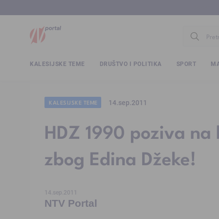
www.ntv.
KALESIJSKE TEME
DRUŠTVO I POLITIKA
SPORT
MA
14.sep.2011
KALESIJSKE TEME
HDZ 1990 poziva na 
zbog Edina Džeke!
14.sep.2011
NTV Portal