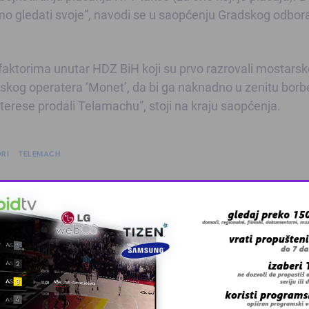
o gledati svoje”, navodi se u saopćenju Gradskog odbor
aktorima unutar HDZ BiH koji su prvo razrovali mostarsk
ovskog operatera ‘Monet’, da bi ga naknadno u zenitu borb
terese prodali Telamachu”, stoji na kraju saopćenja.
RI
TELEMACH
 grešku u tekstu?