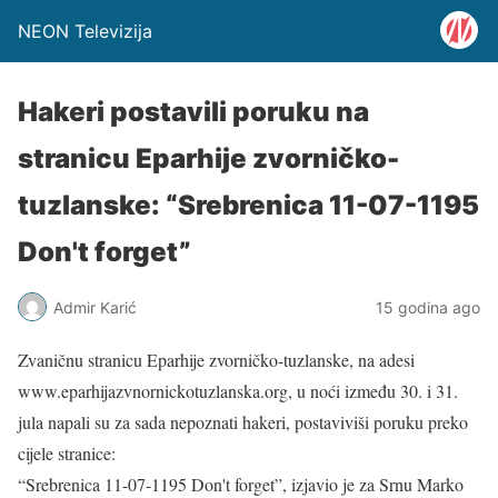
NEON Televizija
Hakeri postavili poruku na
stranicu Eparhije zvorničko-
tuzlanske: “Srebrenica 11-07-1195
Don't forget”
Admir Karić
15 godina ago
Zvaničnu stranicu Eparhije zvorničko-tuzlanske, na adesi
www.eparhijazvnornickotuzlanska.org, u noći između 30. i 31.
jula napali su za sada nepoznati hakeri, postaviviši poruku preko
cijele stranice:
“Srebrenica 11-07-1195 Don't forget”, izjavio je za Srnu Marko