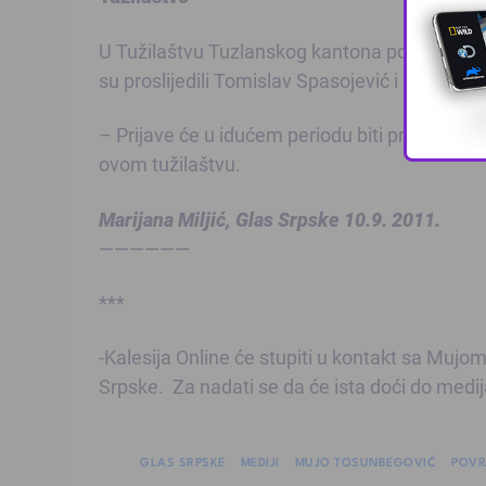
U Tužilaštvu Tuzlanskog kantona potvrdili su d
su proslijedili Tomislav Spasojević i Zoran Luk
– Prijave će u idućem periodu biti predmet anal
ovom tužilaštvu.
Marijana Miljić, Glas Srpske 10.9. 2011.
——————
***
-Kalesija Online će stupiti u kontakt sa Mujo
Srpske. Za nadati se da će ista doći do medi
GLAS SRPSKE
MEDIJI
MUJO TOSUNBEGOVIĆ
POVR