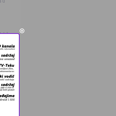
a u
dobila
o se
ić
e
ktorima