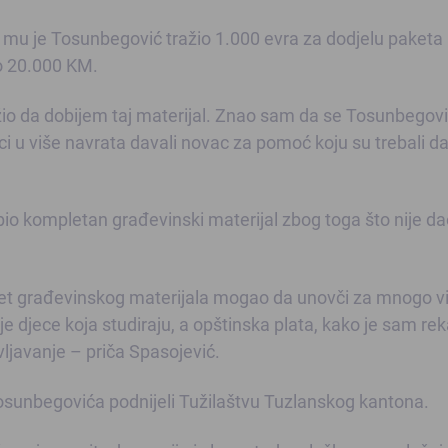
a mu je Tosunbegović tražio 1.000 evra za dodjelu paketa
ko 20.000 KM.
o da dobijem taj materijal. Znao sam da se Tosunbegovi
i u više navrata davali novac za pomoć koju su trebali d
bio kompletan građevinski materijal zbog toga što nije d
ket građevinskog materijala mogao da unovči za mnogo v
 djece koja studiraju, a opštinska plata, kako je sam rek
vljavanje – priča Spasojević.
 Tosunbegovića podnijeli Tužilaštvu Tuzlanskog kantona.