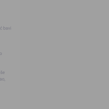
ć bavi
a
ao
iše
ao,