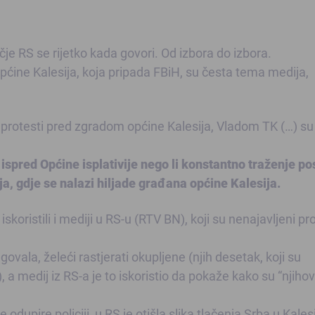
čje RS se rijetko kada govori. Od izbora do izbora.
pćine Kalesija, koja pripada FBiH, su česta tema medija,
sti protesti pred zgradom općine Kalesija, Vladom TK (…) su
ispred Općine isplativije nego li konstantno traženje po
ja, gdje se nalazi hiljade građana općine Kalesija.
iskoristili i mediji u RS-u (RTV BN), koji su nenajavljeni pr
ovala, želeći rastjerati okupljene (njih desetak, koji su
, a medij iz RS-a je to iskoristio da pokaže kako su “njihov
odupire policiji, u RS je otišla slika tlačenja Srba u Kalesi