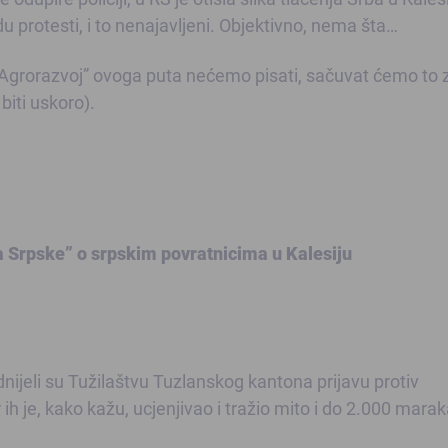
edu protesti, i to nenajavljeni. Objektivno, nema šta…
“Agrorazvoj” ovoga puta nećemo pisati, sačuvat ćemo to 
biti uskoro).
a Srpske” o srpskim povratnicima u Kalesiju
ijeli su Tužilaštvu Tuzlanskog kantona prijavu protiv
h je, kako kažu, ucjenjivao i tražio mito i do 2.000 marak