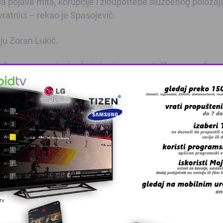
 pojava mita, korupcije i zloupotrebe službenog položaj
vratnici – rekao je Spasojević.
iju Zoran Lukić.
ka za prevoz junice koju je njegova petočlana porodica 
ajevu.
po 100 maraka. Putem Udruženja “Agrorazvoj” obraćali sm
a je, prema ugovorima, sve bilo plaćeno i da je Tosunbegov
naše adrese. U Fondu za povratak kazali su da je uzimanj
 pitanjem povratka – kazao je Lukić.
 Spasojevića, te dodao da je novac za junice tražio od
lo za njihov prevoz, jer se nisu mogle transportovati u tra