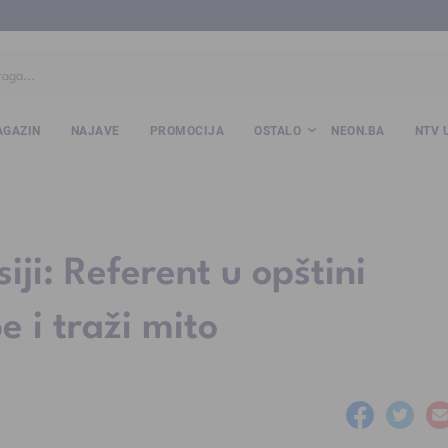
ba
www.kalesija.com
www.zvornik.ba
www.zivinice.org
www.kale
GAZIN
NAJAVE
PROMOCIJA
OSTALO
NEON.BA
NTV 
iji: Referent u opštini
e i traži mito