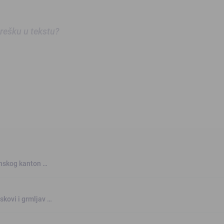
 grešku u tekstu?
anskog kanton …
skovi i grmljav …