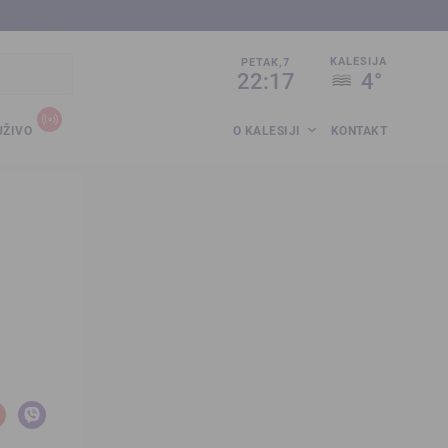
sija.co.ba
KALESIJA
PETAK,7
22:17
4°
UŽIVO
O KALESIJI
KONTAKT