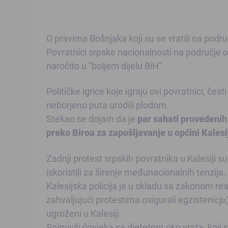
O pravima Bošnjaka koji su se vratili na podru
Povratnici srpske nacionalnosti na područje o
naročito u “boljem dijelu BiH”.
Političke igrice koje igraju ovi povratnici, če
neborjeno puta urodili plodom.
Stekao se dojam da je
par sahati provedenih 
preko Biroa za zapošljavanje u općini Kalesi
Zadnji protest srpskih povratnika u Kalesiji su 
iskoristili za širenje međunacionalnih tenzija.
Kalesijska policija je u skladu sa zakonom reag
zahvaljujući protestima osigurali egzistenicju)
ugroženi u Kalesiji.
Snimivši čovjeka sa djetetom oko vrata, koji se 