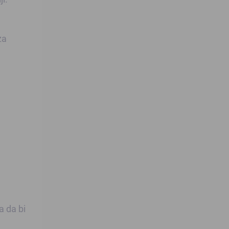
za
a da bi