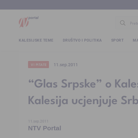
www.ntv.
KALESIJSKE TEME
DRUŠTVO I POLITIKA
SPORT
MA
11.sep.2011
VI PITATE
“Glas Srpske” o Kales
Kalesija ucjenjuje Srb
11.sep.2011
NTV Portal