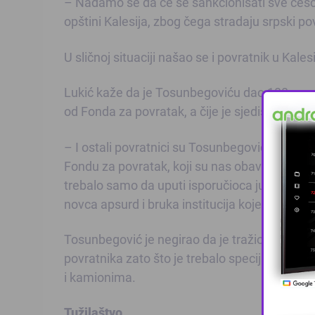
– Nadamo se da će se sankcionisati sve češća
opštini Kalesija, zbog čega stradaju srpski po
U sličnoj situaciji našao se i povratnik u Kales
Lukić kaže da je Tosunbegoviću dao 100 mara
od Fonda za povratak, a čije je sjedište u Sar
– I ostali povratnici su Tosunbegoviću dali 
Fondu za povratak, koji su nas obavijestili d
trebalo samo da uputi isporučioca junica na 
novca apsurd i bruka institucija koje se bave
Tosunbegović je negirao da je tražio novac od
povratnika zato što je trebalo specijalno vozi
i kamionima.
Tužilaštvo