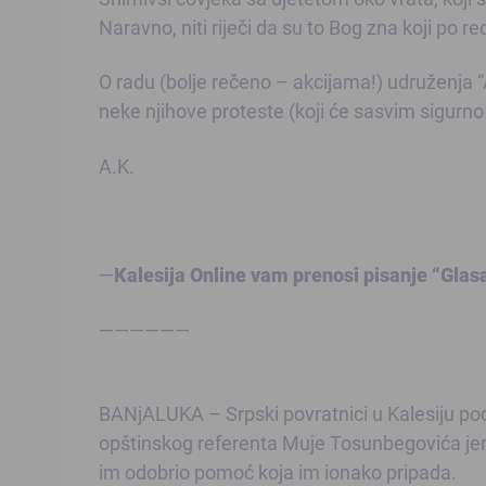
Naravno, niti riječi da su to Bog zna koji po r
O radu (bolje rečeno – akcijama!) udruženja 
neke njihove proteste (koji će sasvim sigurno 
A.K.
—
Kalesija Online vam prenosi pisanje “Glas
——————
BANjALUKA – Srpski povratnici u Kalesiju podn
opštinskog referenta Muje Tosunbegovića jer i
im odobrio pomoć koja im ionako pripada.