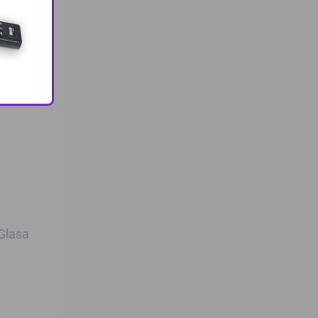
, koju
u
 Glasa