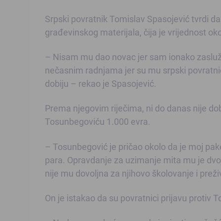
Srpski povratnik Tomislav Spasojević tvrdi d
građevinskog materijala, čija je vrijednost o
– Nisam mu dao novac jer sam ionako zasluži
nečasnim radnjama jer su mu srpski povratnic
dobiju – rekao je Spasojević.
Prema njegovim riječima, ni do danas nije do
Tosunbegoviću 1.000 evra.
– Tosunbegović je pričao okolo da je moj pa
para. Opravdanje za uzimanje mita mu je dvoje
nije mu dovoljna za njihovo školovanje i preži
On je istakao da su povratnici prijavu protiv