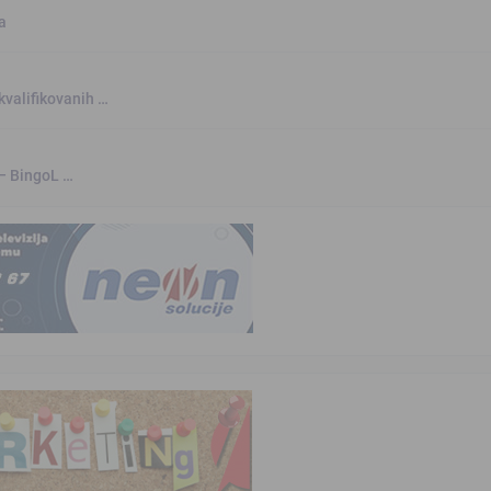
a
kvalifikovanih …
 – BingoL …