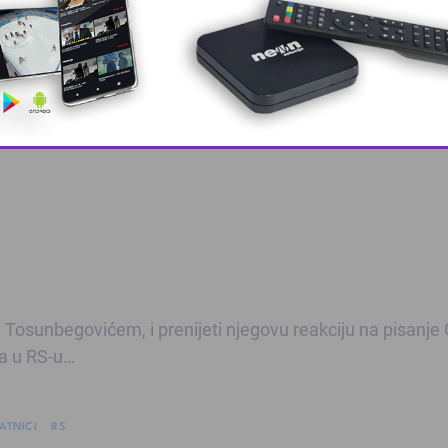
a su primili prijavu protiv Muje Tosunbegovića iz Kalesije
ić.
ize i utvrdiće se da li učinjeno krivično djelo – kazali su 
This popup will close in:
9
m Tosunbegovićem, i prenijeti njegovu reakciju na pisanje
ja u RS-u…
ATNICI
RS