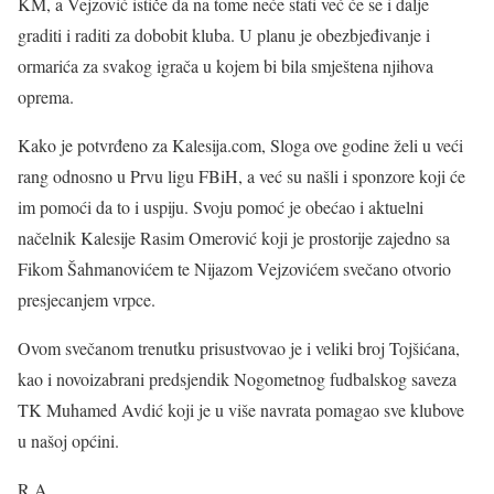
KM, a Vejzović ističe da na tome neće stati već će se i dalje
graditi i raditi za dobobit kluba. U planu je obezbjeđivanje i
ormarića za svakog igrača u kojem bi bila smještena njihova
oprema.
Kako je potvrđeno za Kalesija.com, Sloga ove godine želi u veći
rang odnosno u Prvu ligu FBiH, a već su našli i sponzore koji će
im pomoći da to i uspiju. Svoju pomoć je obećao i aktuelni
načelnik Kalesije Rasim Omerović koji je prostorije zajedno sa
Fikom Šahmanovićem te Nijazom Vejzovićem svečano otvorio
presjecanjem vrpce.
Ovom svečanom trenutku prisustvovao je i veliki broj Tojšićana,
kao i novoizabrani predsjendik Nogometnog fudbalskog saveza
TK Muhamed Avdić koji je u više navrata pomagao sve klubove
u našoj općini.
R.A.