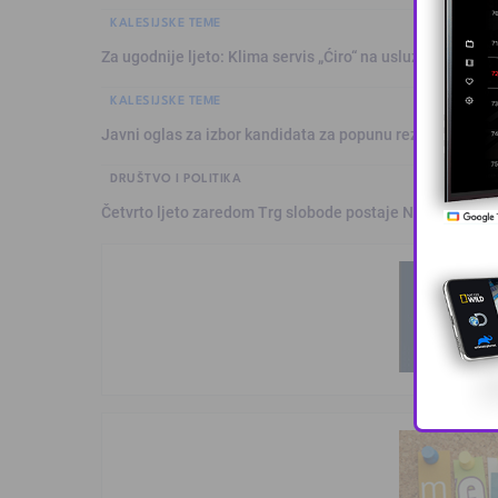
KALESIJSKE TEME
Za ugodnije ljeto: Klima servis „Ćiro“ na usluzi građanim
KALESIJSKE TEME
Javni oglas za izbor kandidata za popunu rezervne liste 
DRUŠTVO I POLITIKA
Četvrto ljeto zaredom Trg slobode postaje Naše mjesto