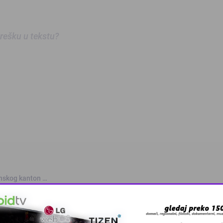
 grešku u tekstu?
anskog kanton …
skovi i grmljav …