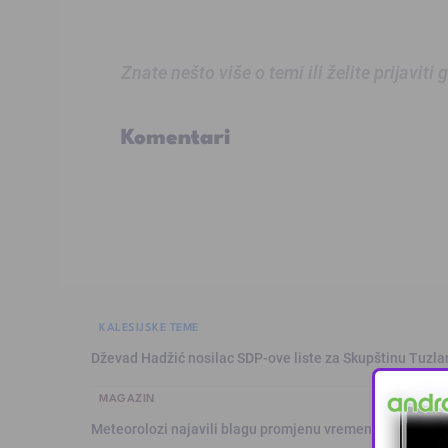
Znate nešto više o temi ili želite prijaviti
Komentari
KALESIJSKE TEME
Dževad Hadžić nosilac SDP-ove liste za Skupštinu Tuzl
MAGAZIN
Meteorolozi najavili blagu promjenu vremena: Sutra plju