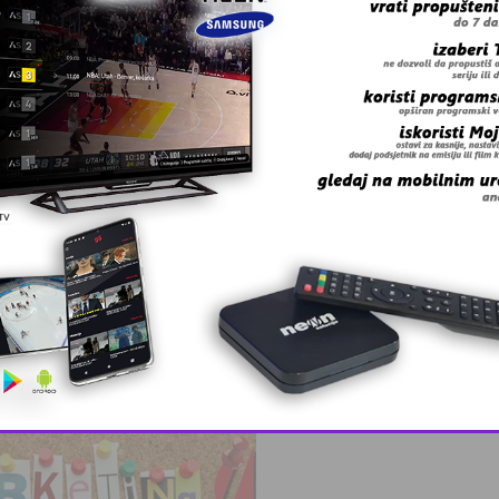
a
kvalifikovanih …
 – BingoL …
This popup will close in:
11