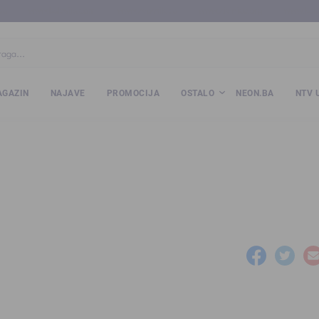
ba
www.kalesija.com
www.zvornik.ba
www.zivinice.org
www.kale
GAZIN
NAJAVE
PROMOCIJA
OSTALO
NEON.BA
NTV 