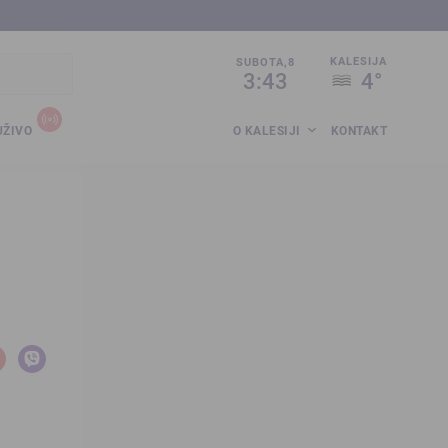
sija.co.ba
KALESIJA
SUBOTA,8
3:43
4°
UŽIVO
O KALESIJI
KONTAKT