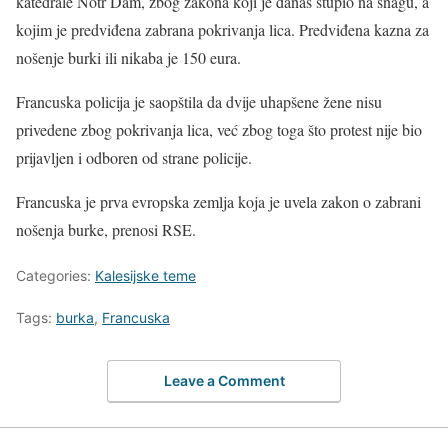
katedrale Notr Dam, zbog zakona koji je danas stupio na snagu, a
kojim je predviđena zabrana pokrivanja lica. Predviđena kazna za
nošenje burki ili nikaba je 150 eura.
Francuska policija je saopštila da dvije uhapšene žene nisu
privedene zbog pokrivanja lica, već zbog toga što protest nije bio
prijavljen i odboren od strane policije.
Francuska je prva evropska zemlja koja je uvela zakon o zabrani
nošenja burke, prenosi RSE.
Categories:
Kalesijske teme
Tags:
burka
,
Francuska
Leave a Comment