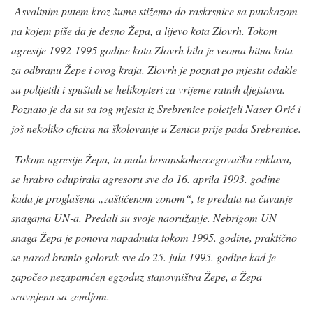
Asvaltnim putem kroz šume stižemo do raskrsnice sa putokazom
na kojem piše da je desno Žepa, a lijevo kota Zlovrh. Tokom
agresije 1992-1995 godine kota Zlovrh bila je veoma bitna kota
za odbranu Žepe i ovog kraja. Zlovrh je poznat po mjestu odakle
su polijetili i spuštali se helikopteri za vrijeme ratnih djejstava.
Poznato je da su sa tog mjesta iz Srebrenice poletjeli Naser Orić i
još nekoliko oficira na školovanje u Zenicu prije pada Srebrenice.
Tokom agresije Žepa, ta mala bosanskohercegovačka enklava,
se hrabro odupirala agresoru sve do 16. aprila 1993. godine
kada je proglašena „zaštićenom zonom“, te predata na čuvanje
snagama UN-a. Predali su svoje naoružanje. Nebrigom UN
snaga Žepa je ponova napadnuta tokom 1995. godine, praktično
se narod branio goloruk sve do 25. jula 1995. godine kad je
započeo nezapamćen egzoduz stanovništva Žepe, a Žepa
sravnjena sa zemljom.