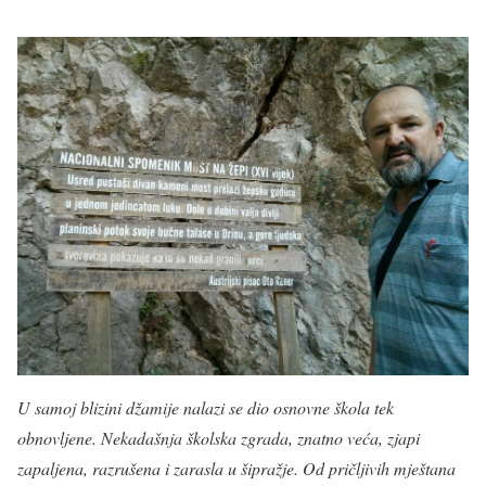
U samoj blizini džamije nalazi se dio osnovne škola tek
obnovljene. Nekadašnja školska zgrada, znatno veća, zjapi
zapaljena, razrušena i zarasla u šipražje. Od pričljivih mještana