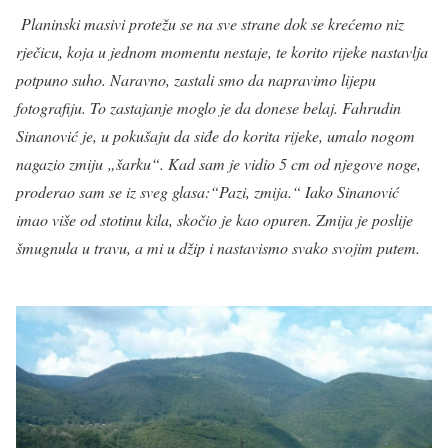
Planinski masivi protežu se na sve strane dok se krećemo niz
rječicu, koja u jednom momentu nestaje, te korito rijeke nastavlja
potpuno suho. Naravno, zastali smo da napravimo lijepu
fotografiju. To zastajanje moglo je da donese belaj. Fahrudin
Sinanović je, u pokušaju da siđe do korita rijeke, umalo nogom
nagazio zmiju „šarku“. Kad sam je vidio 5 cm od njegove noge,
proderao sam se iz sveg glasa:“Pazi, zmija.“ Iako Sinanović
imao više od stotinu kila, skočio je kao opuren. Zmija je poslije
šmugnula u travu, a mi u džip i nastavismo svako svojim putem.