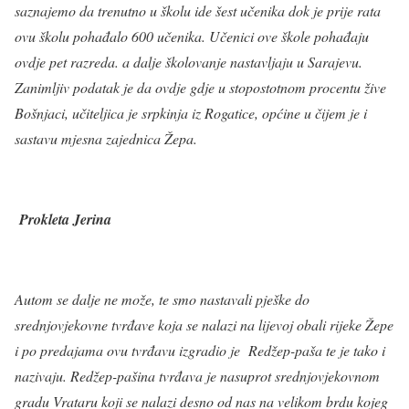
saznajemo da trenutno u školu ide šest učenika dok je prije rata
ovu školu pohađalo 600 učenika. Učenici ove škole pohađaju
ovdje pet razreda. a dalje školovanje nastavljaju u Sarajevu.
Zanimljiv podatak je da ovdje gdje u stopostotnom procentu žive
Bošnjaci, učiteljica je srpkinja iz Rogatice, općine u čijem je i
sastavu mjesna zajednica Žepa.
Prokleta Jerina
Autom se dalje ne može, te smo nastavali pješke do
srednjovjekovne tvrđave koja se nalazi na lijevoj obali rijeke Žepe
i po predajama ovu tvrđavu izgradio je Redžep-paša te je tako i
nazivaju. Redžep-pašina tvrđava je nasuprot srednjovjekovnom
gradu Vrataru koji se nalazi desno od nas na velikom brdu kojeg