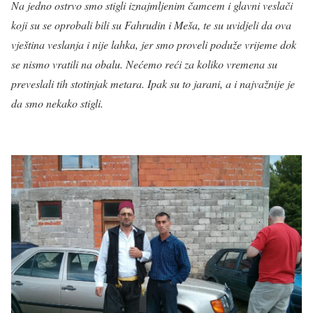
Na jedno ostrvo smo stigli iznajmljenim čamcem i glavni veslači
koji su se oprobali bili su Fahrudin i Meša, te su uvidjeli da ova
vještina veslanja i nije lahka, jer smo proveli poduže vrijeme dok
se nismo vratili na obalu. Nećemo reći za koliko vremena su
preveslali tih stotinjak metara. Ipak su to jarani, a i najvažnije je
da smo nekako stigli.