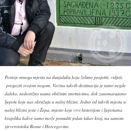
Postoje mnoga mjesta na dunjaluku koja želimo posjetiti, vidjeti,
pregaziti svojom nogom. Većina takvih destinacija je tamo negde
daleko, nedostižno nama običnim smrtnicima, dok zanemarujemo
ljepote koje nas okružuju u našoj blizini. Jedno od takvih mjesta u
našoj blizini jeste i Žepa, mjesto koje vrvi historijom i ljepotama
krajolika kakve samo može ponuditi jedan takav kraj, na samom
sjeveroistoku Bosne i Hercegovine.