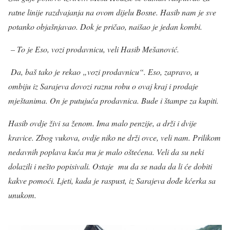
ratne linije razdvajanja na ovom dijelu Bosne. Hasib nam je sve
potanko objašnjavao. Dok je pričao, naišao je jedan kombi.
– To je Eso, vozi prodavnicu, veli Hasib Mešanović.
Da, baš tako je rekao „vozi prodavnicu“. Eso, zapravo, u
ombiju iz Sarajeva dovozi raznu robu o ovaj kraj i prodaje
mještanima. On je putujuća prodavnica. Bude i štampe za kupiti.
Hasib ovdje živi sa ženom. Ima malo penzije, a drži i dvije
kravice. Zbog vukova, ovdje niko ne drži ovce, veli nam. Prilikom
nedavnih poplava kuća mu je malo oštećena. Veli da su neki
dolazili i nešto popisivali. Ostaje mu da se nada da li će dobiti
kakve pomoći. Ljeti, kada je raspust, iz Sarajeva dođe kćerka sa
unukom.