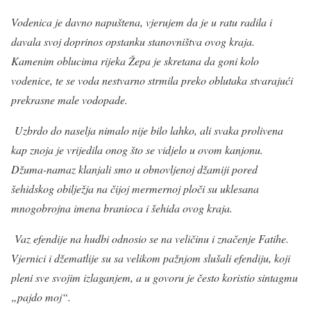
Vodenica je davno napuštena, vjerujem da je u ratu radila i
davala svoj doprinos opstanku stanovništva ovog kraja.
Kamenim oblucima rijeka Žepa je skretana da goni kolo
vodenice, te se voda nestvarno strmila preko oblutaka stvarajući
prekrasne male vodopade.
Uzbrdo do naselja nimalo nije bilo lahko, ali svaka prolivena
kap znoja je vrijedila onog što se vidjelo u ovom kanjonu.
Džuma-namaz klanjali smo u obnovljenoj džamiji pored
šehidskog obilježja na čijoj mermernoj ploči su uklesana
mnogobrojna imena branioca i šehida ovog kraja.
Vaz efendije na hudbi odnosio se na veličinu i značenje Fatihe.
Vjernici i džematlije su sa velikom pažnjom slušali efendiju, koji
pleni sve svojim izlaganjem, a u govoru je često koristio sintagmu
„pajdo moj“.