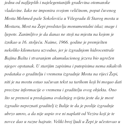
jednu od najljepših i najelegentanijih građevina otomanske
vladavine. Iako ne imponira svojom veličinom, poput čuvenog
Mosta Mehmed-paše Sokolovića u Višegradu ili Starog mosta u
Mostaru, Most na Žepi predstavlja monumentalni iskaz snage i
ljepote. Zanimljivo je da danas ne stoji na mjestu na kojem je
iznikao u 16. stoljeću. Naime, 1966. godine je premješten
nekoliko kilometara uzvodno, jer je izgradnjom hidrocentrale
Bajina Bašta i stvaranjem akumulacionog jezera bio ugrožen
njegov opstanak. U starijim zapisima i putopisima nema nikakvih
podataka o graditelju i vremenu izgradnje Mosta na rijeci Žepi,
niti je na mostu ostao sačuvan tekst sa tarihom koji bi mogao dati
precizne informacije o vremenu i graditelju ovog objekta. Ono
što se prenosi u predajama ovdašnjeg svijeta jeste da je most
izgradio nepoznati graditelj iz Italije te da je poslije izgradnje
ubrzo umro, a da nije uspio sve ni naplatit od Vezira koji je te
novce dao u razne hajrate. Veliki broj ljudi u Žepi je učestovao u