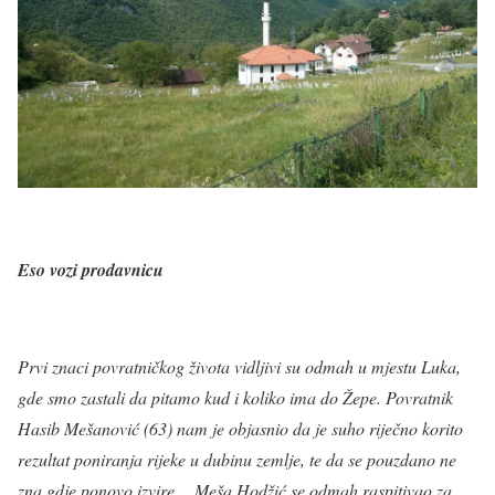
Eso vozi prodavnicu
Prvi znaci povratničkog života vidljivi su odmah u mjestu Luka,
gde smo zastali da pitamo kud i koliko ima do Žepe. Povratnik
Hasib Mešanović (63) nam je objasnio da je suho riječno korito
rezultat poniranja rijeke u dubinu zemlje, te da se pouzdano ne
zna gdje ponovo izvire… Meša Hodžić se odmah raspitivao za