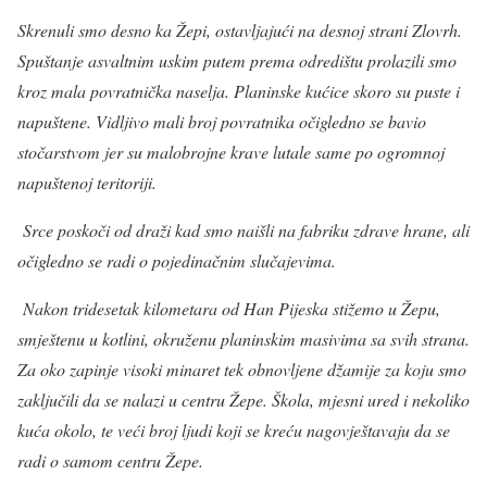
Skrenuli smo desno ka Žepi, ostavljajući na desnoj strani Zlovrh.
Spuštanje asvaltnim uskim putem prema odredištu prolazili smo
kroz mala povratnička naselja. Planinske kućice skoro su puste i
napuštene. Vidljivo mali broj povratnika očigledno se bavio
stočarstvom jer su malobrojne krave lutale same po ogromnoj
napuštenoj teritoriji.
Srce poskoči od draži kad smo naišli na fabriku zdrave hrane, ali
očigledno se radi o pojedinačnim slučajevima.
Nakon tridesetak kilometara od Han Pijeska stižemo u Žepu,
smještenu u kotlini, okruženu planinskim masivima sa svih strana.
Za oko zapinje visoki minaret tek obnovljene džamije za koju smo
zaključili da se nalazi u centru Žepe. Škola, mjesni ured i nekoliko
kuća okolo, te veći broj ljudi koji se kreću nagovještavaju da se
radi o samom centru Žepe.