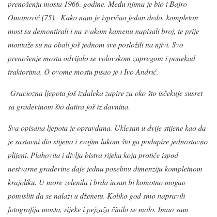
prenošenju mosta 1966. godine. Među njima je bio i Bajro
Omanović (75). Kako nam je ispričao jedan dedo, kompletan
most su demontirali i na svakom kamenu napisali broj, te prije
montaže su na obali još jednom sve posložili na njivi. Svo
prenošenje mosta odvijalo se volovskom zapregom i ponekad
traktorima. O ovome mostu pisao je i Ivo Andrić.
Graciozna ljepota još izdaleka zapire za oko što isčekuje susret
sa građevinom što datira još iz davnina.
Sva opisana ljepota je opravdana. Uklesan u dvije stijene kao da
je sastavni dio stijena i svojim lukom što ga podupire jednostavno
plijeni. Plahovita i divlja bistra rijeka koja protiče ispod
nestvarne građevine daje jednu posebnu dimenziju kompletnom
krajoliku. U more zelenila i brda insan bi komotno mogao
pomisliti da se nalazi u dženetu. Koliko god smo napravili
fotografija mosta, rijeke i pejzaža činilo se malo. Imao sam