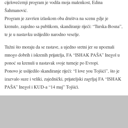
cijelovečernji program je vodila moja malenkost, Edina
Šahmanović.
Program je završen izlaskom oba društva na scenu gdje je
krenulo, zajedno sa publikom, skandiranje riječi: “Turska-Bosna”,
te je u nastavku uslijedilo narodno veselje.
Tužni što moraju da se rastave, a ujedno sretni jer su upoznali
mnogo dobrih i iskrenih prijatelja, FA “ISHAK PAŠA” Inegol u
ponoć su krenuli u nastavak svoje turneje po Evropi.
Ponovo je uslijedilo skandiranje riječi: “I love you Tojšići”, što je
izazvalo suze i veliki, zajednički, prijateljski zagrljaj FA “ISHAK
PAŠA” Inegol i KUD-a “14 maj” Tojšići.