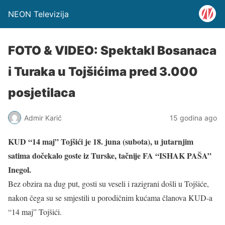
NEON Televizija
FOTO & VIDEO: Spektakl Bosanaca
i Turaka u Tojšićima pred 3.000
posjetilaca
Admir Karić
15 godina ago
KUD “14 maj” Tojšići je 18. juna (subota), u jutarnjim
satima dočekalo goste iz Turske, tačnije FA “ISHAK PAŠA”
Inegol.
Bez obzira na dug put, gosti su veseli i razigrani došli u Tojšiće,
nakon čega su se smjestili u porodičnim kućama članova KUD-a
“14 maj” Tojšići.