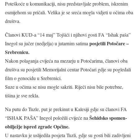
Poteškoće u komunikaciji, nisu predstavljale problem, iskrenim
osmijehom su pričali. Velika je se sreća mogla vidjeti u očima oba
društva.
Članovi KUD-a “14 maj” Tojšići i njihovi gosti FA “Ishak paša”
posjetili Potočare –
Inegol su jučer (nedjelja) u jutarnim satima
Srebrenicu.
Nakon polaganja cvijeća na mezarju u Potočarima, članovi oba
društva su posjetili Memorijalni centar Potočari gdje su pogledali
film o genocidu u Srebrenici.
Suze u očima se nisu mogle sakriti. Riječi nisu bile potrebne,
tišina je sve rekla.
Na putu do Tuzle, put je prekinut u Kalesiji gdje su članovi FA
Šehidsko spomen-
“ISHAK PAŠA” Inegol položili cvijeće na
obilježje ispred zgrade Općine.
U nastavku je uslijedila posjeta Tuzli, gdje su gosti bili zadivljeni