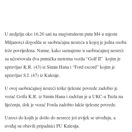
U nedjelju oko 16,20 sati na magistralnom putu M4 u mjestu
Miljanovci dogodila se saobraćajna nesreća u kojoj je jedna osoba
teže povrijeđena. Naime, kako saznajemo u saobraćajnoj nesreći
su učestvovala dva putnička motorna vozila “Golf II” kojim je
upravljao K.R. (43) iz Simin Hana i “Ford escord” kojim je
upravljao S.I. (47) iz Kalesije.
U ovoj saobraćajnoj nesreći teške tjelesne povrede zadobio je
vozač Golfa K.R. iz Simin Hana i zadržan je u UKC-u Tuzla na
liječenju, dok je vozač Forda zadobio lakše tjelesne povrede.
Uzroci do kojih je došlo do nesreće još uvijek se utvrđuju, a
uviđaj su obavili pripadnici PU Kalesija.