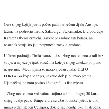
Gust snijeg koji je jutros počeo padati u većem dijelu Austrije,
tačnije na području Tirola, Salzburgu, Steiermarku, te u području
Kärnten Oberösterreicha izazvao je saobraćajni kolaps, ali i
nestanak struje što je u potpunosti zateklo građane.
U širem području Tirola stanovnici su zbog nevremena ostali bez
struje, a najteže je ipak vozačima koje je snijeg zatekao potpuno
nespremne. Među njima se našao i jedan čitalac DEPO
PORTAL-a kojeg je snijeg uhvatio dok je putovao prema
Njemačkoj, pa nam poslao i fotografiju s lica mjesta.
– Zbog nevremena već satima stojimo u koloni dugoj 30 km, a
snijeg i dalje pada. Temperature su užasno niske, jutros je bilo
minus jedan stepen Celzijusa, dok je sad negdje oko tri stepena…