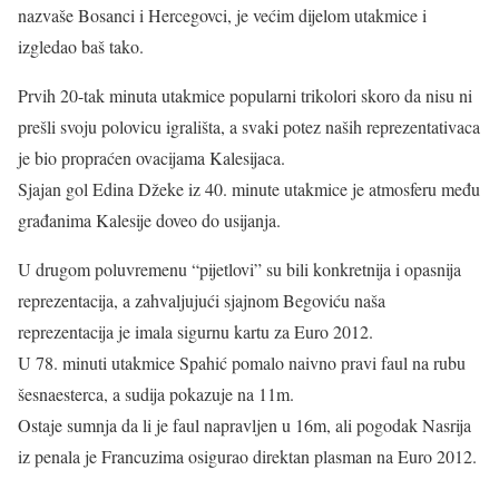
nazvaše Bosanci i Hercegovci, je većim dijelom utakmice i
izgledao baš tako.
Prvih 20-tak minuta utakmice popularni trikolori skoro da nisu ni
prešli svoju polovicu igrališta, a svaki potez naših reprezentativaca
je bio propraćen ovacijama Kalesijaca.
Sjajan gol Edina Džeke iz 40. minute utakmice je atmosferu među
građanima Kalesije doveo do usijanja.
U drugom poluvremenu “pijetlovi” su bili konkretnija i opasnija
reprezentacija, a zahvaljujući sjajnom Begoviću naša
reprezentacija je imala sigurnu kartu za Euro 2012.
U 78. minuti utakmice Spahić pomalo naivno pravi faul na rubu
šesnaesterca, a sudija pokazuje na 11m.
Ostaje sumnja da li je faul napravljen u 16m, ali pogodak Nasrija
iz penala je Francuzima osigurao direktan plasman na Euro 2012.