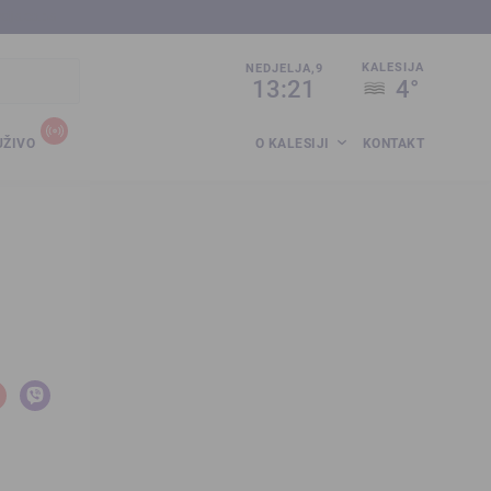
sija.co.ba
KALESIJA
NEDJELJA,9
13:21
4°
UŽIVO
O KALESIJI
KONTAKT