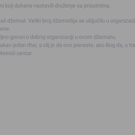
ni koji duhane nastavili druženje sa prisutnima.
š džemat. Veliki broj džematlija se uključilo u organizaci
tome.
oljno govori o dobroj organizaciji u ovom džematu.
av jedan iftar, a cilj je da ovo preraste, ako Bog da, u tra
emići centar.