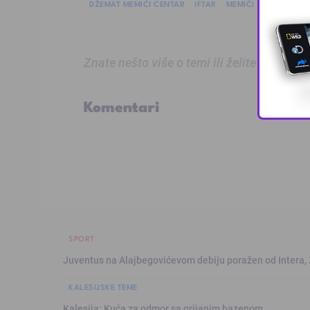
DŽEMAT MEMIĆI CENTAR
IFTAR
MEMIĆI
Znate nešto više o temi ili želite prijaviti
Komentari
SPORT
Juventus na Alajbegovićevom debiju poražen od Intera,
KALESIJSKE TEME
Kalesija: Kuća za odmor sa grijanim bazenom