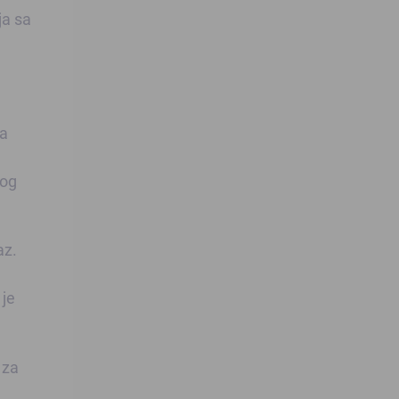
ja sa
ma
kog
az.
 je
 za