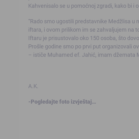
Kahvenisalo se u pomoćnoj zgradi, kako bi i o
“Rado smo ugostili predstavnike Medžlisa u na
iftara, i ovom prilikom im se zahvaljujem na 
Iftaru je prisustovalo oko 150 osoba, što dov
Prošle godine smo po prvi put organizovali ovak
– ističe Muhamed ef. Jahić, imam džemata M
A.K.
-Pogledajte foto izvještaj…