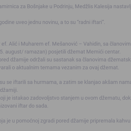
amirnica za Bošnjake u Podrinju, Medžlis Kalesija nastavl
odine uveo jednu novinu, a to su “radni iftari”.
r ef. Alić i Muharem ef. Mešanović – Vahidin, sa članovi
5. august/ ramazan) posjetili džemat Memići centar.
pored džamije održali su sastanak sa članovima džemats
arali o aktualnim temama vezanim za ovaj džemat.
ni su se iftarili sa hurmama, a zatim se klanjao akšam nam
 džamiji.
koji je istakao zadovoljstvo stanjem u ovom džematu, dok
izovani iftar do sada.
, koja je u pomoćnoj zgradi pored džamije pripremala kahvu