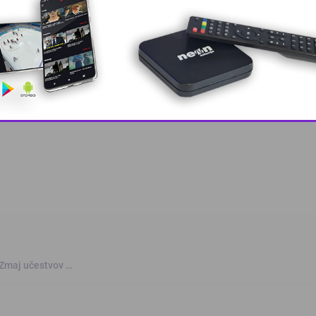
 grešku u tekstu?
This popup will close in:
9
 Zmaj učestvov …