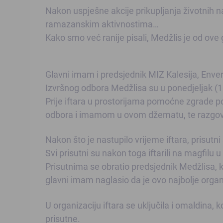
Nakon uspješne akcije prikupljanja životnih n
ramazanskim aktivnostima…
Kako smo već ranije pisali, Medžlis je od ove g
Glavni imam i predsjednik MIZ Kalesija, Enve
Izvršnog odbora Medžlisa su u ponedjeljak (1
Prije iftara u prostorijama pomoćne zgrade 
odbora i imamom u ovom džematu, te razgov
Nakon što je nastupilo vrijeme iftara, prisut
Svi prisutni su nakon toga iftarili na magfilu u
Prisutnima se obratio predsjednik Medžlisa, 
glavni imam naglasio da je ovo najbolje organ
U organizaciju iftara se uključila i omaldina
prisutne.