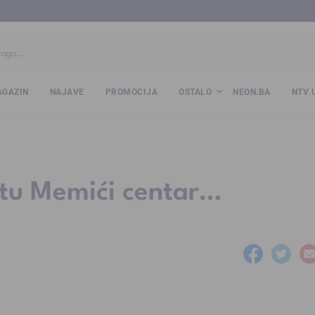
ba
www.kalesija.com
www.zvornik.ba
www.zivinice.org
www.kale
GAZIN
NAJAVE
PROMOCIJA
OSTALO
NEON.BA
NTV 
tu Memići centar…