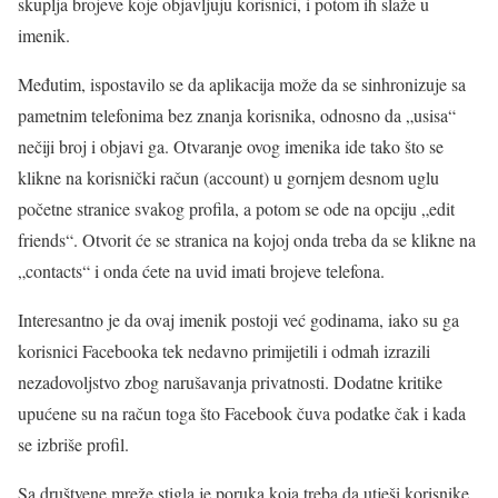
skuplja brojeve koje objavljuju korisnici, i potom ih slaže u
imenik.
Međutim, ispostavilo se da aplikacija može da se sinhronizuje sa
pametnim telefonima bez znanja korisnika, odnosno da „usisa“
nečiji broj i objavi ga. Otvaranje ovog imenika ide tako što se
klikne na korisnički račun (account) u gornjem desnom uglu
početne stranice svakog profila, a potom se ode na opciju „edit
friends“. Otvorit će se stranica na kojoj onda treba da se klikne na
„contacts“ i onda ćete na uvid imati brojeve telefona.
Interesantno je da ovaj imenik postoji već godinama, iako su ga
korisnici Facebooka tek nedavno primijetili i odmah izrazili
nezadovoljstvo zbog narušavanja privatnosti. Dodatne kritike
upućene su na račun toga što Facebook čuva podatke čak i kada
se izbriše profil.
Sa društvene mreže stigla je poruka koja treba da utješi korisnike,