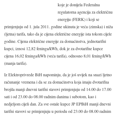
koje je donijela Federalna
regulatorna agencija za električnu
energiju (FERK) i koji se
primjenjuju od 1. jula 2011. godine ukinuta je veća (zimska) i niža
(ljetna) tarifa, tako da je cijena električne energije ista tokom cijele
godine. Cijena električne energije za domaćinstva, jednotarifni
kupci, iznosi 12,82 feninga/kWh, dok je za dvotarifne kupce
cijena 16,02 feninga/kWh (veća tarifa), odnosno 8,01 fening/kWh
(manja tarifa).
Iz Elektroprivrede BiH napominju, da je još uvijek na snazi ljetno
računanje vremena i da se za domaćinstva koja imaju dvotarifna
brojila manji dnevni tarifni stavovi primjenjuju od 14.00 do 17.00
sati i od 23.00 do 08.00 radnim danima i subotom, kao i
nedjeljom cijeli dan. Za sve ostale kupce JP EPBiH manji dnevni
tarifni stavovi se primjenjuju u periodu od 23.00 do 08.00 radnim