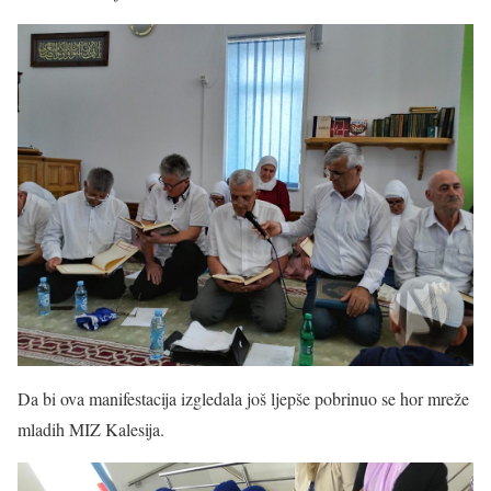
Da bi ova manifestacija izgledala još ljepše pobrinuo se hor mreže
mladih MIZ Kalesija.