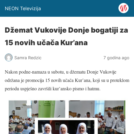
NEON Televizija
Džemat Vukovije Donje bogatiji za
15 novih učača Kur’ana
Samra Redzic
7 godina ago
Nakon podne-namaza u subotu, u džematu Donje Vukovije
održana je promocija 15 novih učača Kur’ana, koji su u proteklom
periodu uspješno završili kur’ansko pismo i hatmu.