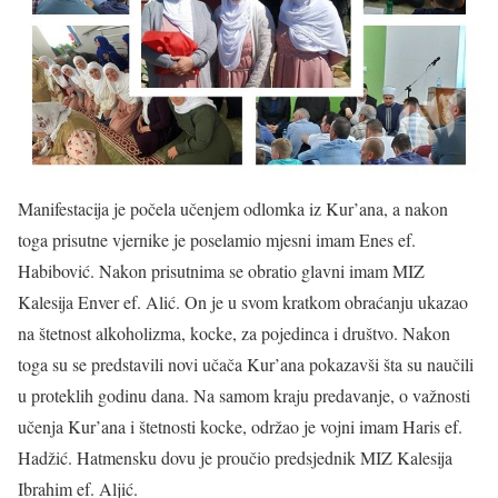
Manifestacija je počela učenjem odlomka iz Kur’ana, a nakon
toga prisutne vjernike je poselamio mjesni imam Enes ef.
Habibović. Nakon prisutnima se obratio glavni imam MIZ
Kalesija Enver ef. Alić. On je u svom kratkom obraćanju ukazao
na štetnost alkoholizma, kocke, za pojedinca i društvo. Nakon
toga su se predstavili novi učača Kur’ana pokazavši šta su naučili
u proteklih godinu dana. Na samom kraju predavanje, o važnosti
učenja Kur’ana i štetnosti kocke, održao je vojni imam Haris ef.
Hadžić. Hatmensku dovu je proučio predsjednik MIZ Kalesija
Ibrahim ef. Aljić.