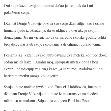
Oni su pokazali svoju humanost došao je trenutak da i mi
pokažemo svoju.
Džemat Donje Vukovije poziva sve svoje džematlije, kao i ostale
humane ljude iz okruženja, da se uključe u ovu akciju svojim
donacijama. Jer mi vjerujemo da će naredne školske godine veliki
broj djece nastaviti svoje školovanje zahvaljujući upravo vama.
Poslanik a.s. kaže: „Svako jutro osvanu dva meleka koji uče dove.
Jedan melek kaže: „Allahu moj, upropasti imetak onoga koji
škrtari i ne udjeljuje!“ Drugi kaže: „Allahu moj, nadoknadi i daj
berićet u imetku onoga koji dijeli!“
Svoje uplate možete izvršiti kod Enes ef. Habibovića, imama u
džematu Donje Vukovije, a uplate iz inostranstva na sljedeći
račun, sa naznakom „Stipendija za djecu Burkine Faso“: