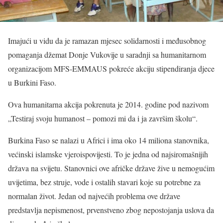
Imajući u vidu da je ramazan mjesec solidarnosti i međusobnog
pomaganja džemat Donje Vukovije u saradnji sa humanitarnom
organizacijom MFS-EMMAUS pokreće akciju stipendiranja djece
u Burkini Faso.
Ova humanitarna akcija pokrenuta je 2014. godine pod nazivom
„Testiraj svoju humanost – pomozi mi da i ja završim školu“.
Burkina Faso se nalazi u Africi i ima oko 14 miliona stanovnika,
većinski islamske vjeroispovijesti. To je jedna od najsiromašnijih
država na svijetu. Stanovnici ove afričke države žive u nemogućim
uvijetima, bez struje, vode i ostalih stavari koje su potrebne za
normalan život. Jedan od najvećih problema ove države
predstavlja nepismenost, prvenstveno zbog nepostojanja uslova da