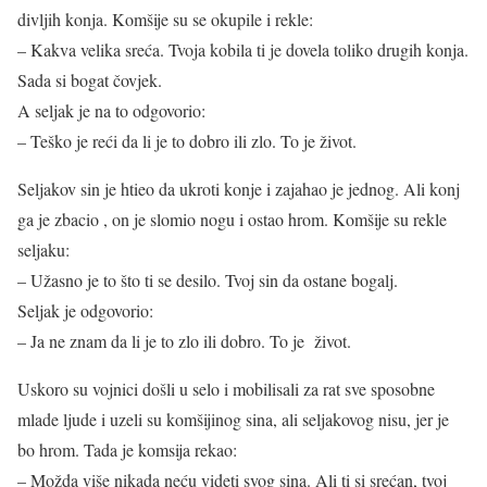
divljih konja. Komšije su se okupile i rekle:
– Kakva velika sreća. Tvoja kobila ti je dovela toliko drugih konja.
Sada si bogat čovjek.
A seljak je na to odgovorio:
– Teško je reći da li je to dobro ili zlo. To je život.
Seljakov sin je htieo da ukroti konje i zajahao je jednog. Ali konj
ga je zbacio , on je slomio nogu i ostao hrom. Komšije su rekle
seljaku:
– Užasno je to što ti se desilo. Tvoj sin da ostane bogalj.
Seljak je odgovorio:
– Ja ne znam da li je to zlo ili dobro. To je život.
Uskoro su vojnici došli u selo i mobilisali za rat sve sposobne
mlade ljude i uzeli su komšijinog sina, ali seljakovog nisu, jer je
bo hrom. Tada je komsija rekao:
– Možda više nikada neću videti svog sina. Ali ti si srećan, tvoj