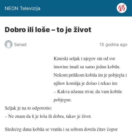
NEON Televizija
Dobro ili loše – to je život
Senad
15 godina ago
Kineski seljak i njegov sin od sve
imovine imali su samo jednu kobilu.
Nekom prilikom kobila im je pobjegla i
njihov komšija je došao i rekao im:
– Kakva užasna stvar, da vam kobila
pobjegne.
Seljak je na to odgovorio:
– Ne znam da li je loša ili dobra, takav je život.
Sledećeg dana kobila se vratila i sa sobom dovela čitav čopor