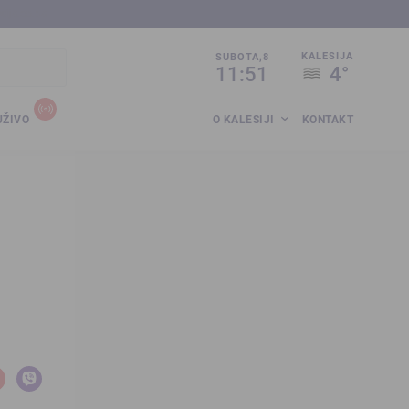
sija.co.ba
KALESIJA
SUBOTA,8
11:51
4°
UŽIVO
O KALESIJI
KONTAKT