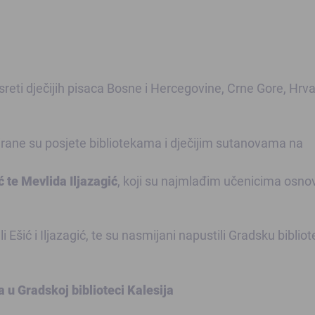
sreti dječijih pisaca Bosne i Hercegovine, Crne Gore, Hrva
irane su posjete bibliotekama i dječijim sutanovama na
ć te Mevlida Iljazagić
, koji su najmlađim učenicima osno
i Ešić i Iljazagić, te su nasmijani napustili Gradsku biblio
a u Gradskoj biblioteci Kalesija