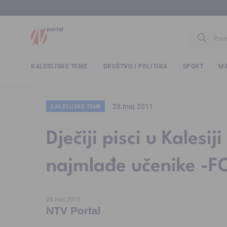
www.ntv.
KALESIJSKE TEME
DRUŠTVO I POLITIKA
SPORT
MA
28.maj.2011
KALESIJSKE TEME
Dječiji pisci u Kalesij
najmlađe učenike -F
28.maj.2011
NTV Portal