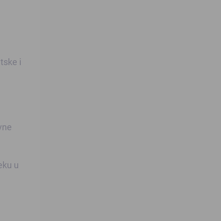
tske i
vne
teku u