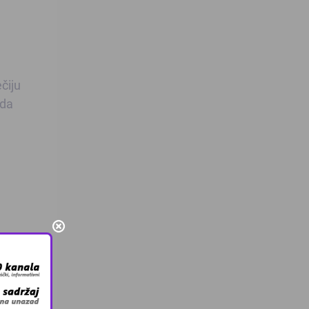
čiju
 da