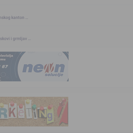
anskog kanton …
skovi i grmljav …