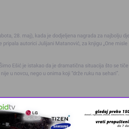
bota, 28. maj), kada je dodjeljena nagrada za najbolju dje
e pripala autorici Julijani Matanović, za knjigu „One misle
 Šimo Ešić je istakao da je dramatična situacija što se tiče
 nije u novcu, nego u onima koji “drže ruku na sehari”.
KNJIŽEVNICI