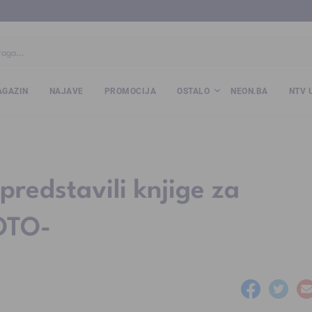
ba
www.kalesija.com
www.zvornik.ba
www.zivinice.org
www.kale
GAZIN
NAJAVE
PROMOCIJA
OSTALO
NEON.BA
NTV 
i predstavili knjige za
OTO-