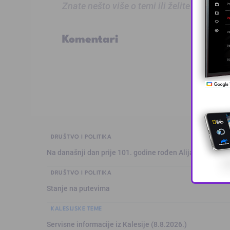
Znate nešto više o temi ili želite prijaviti
Komentari
DRUŠTVO I POLITIKA
Na današnji dan prije 101. godine rođen Alija Izetbegović
DRUŠTVO I POLITIKA
Stanje na putevima
KALESIJSKE TEME
Servisne informacije iz Kalesije (8.8.2026.)