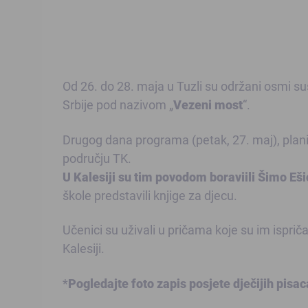
Od 26. do 28. maja u Tuzli su održani osmi su
Srbije pod nazivom „
Vezeni most
“.
Drugog dana programa (petak, 27. maj), plan
području TK.
U Kalesiji su tim povodom boraviili Šimo Eši
škole predstavili knjige za djecu.
Učenici su uživali u pričama koje su im ispričal
Kalesiji.
*
Pogledajte foto zapis posjete dječijih pisac