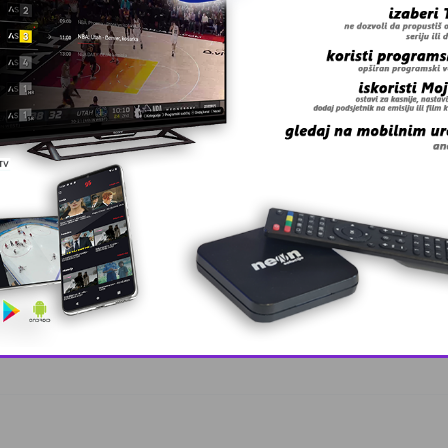
 grešku u tekstu?
, lider ko …
This popup will close in:
10