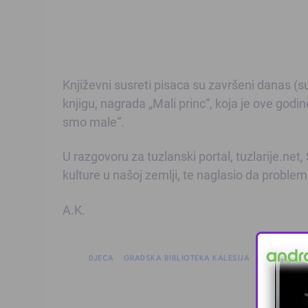
Književni susreti pisaca su završeni danas (su
knjigu, nagrada „Mali princ“, koja je ove godin
smo male“.
U razgovoru za tuzlanski portal, tuzlarije.net,
kulture u našoj zemlji, te naglasio da problem
A.K.
DJECA
GRADSKA BIBLIOTEKA KALESIJA
KALESIJA