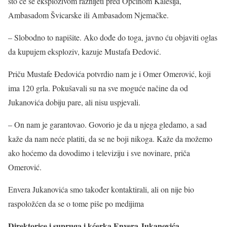
što će se eksplozivom raznijeti pred Općinom Kalesija,
Ambasadom Švicarske ili Ambasadom Njemačke.
– Slobodno to napišite. Ako dođe do toga, javno ću objaviti oglas
da kupujem eksploziv, kazuje Mustafa Đedović.
Priču Mustafe Đedovića potvrdio nam je i Omer Omerović, koji
ima 120 grla. Pokušavali su na sve moguće načine da od
Jukanovića dobiju pare, ali nisu uspjevali.
– On nam je garantovao. Govorio je da u njega gledamo, a sad
kaže da nam neće platiti, da se ne boji nikoga. Kaže da možemo
ako hoćemo da dovodimo i televiziju i sve novinare, priča
Omerović.
Envera Jukanovića smo također kontaktirali, ali on nije bio
raspoložćen da se o tome piše po medijima
Direktorice i supruga i kćerka Envera Jukanovića