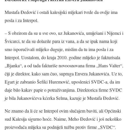
Mustafa Đedović i ostali kalesijski mljekari tvrde da ovdje ima
posla i za Interpol.
– S obzirom da su u sve ovo, uz Jukanovića, umiješani i Nijemci i
Švicarci, te da su dolazile para iz vana, a da se ipak nama koji
smo isporučivali mlijeko duguje, mislim da tu ima posla i za
Interpol. Uostalom, do kraja 2010. godine mlijeko je fakturisala
„Bjanka“, a od tada fakturiše novoosnovana firma „Hans Valter“,
čiji je direktor, kako sam čuo, supruga Envera Jukanovića. Uz to,
Egart je zabranio Šefiki Huremović, uposlenici SVDC-a, da im
daje bilo kakav papir o potraživanjima. Direktorica firme SVDC
je bila Jukanovićeva kćerka Selma, kazuje je Mustafa Đedović.
Ne znamo da li će se Interpol ovim slučajem baviti, ali Općinski
sud Kalesija sigurno hoće. Naime, Meho Đedović i još nekoliko
proizvođača mlijeka su podnijeli tužbu protiv firme „SVDC“.