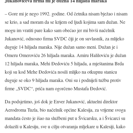
Jukanovićeva firma mi je dužna 14 hiljada maraka
– Gore mi je nego 1992. godine. Od četnika nisam bježao i nisam
se krio, a sad moram da se krijem od ljudi kojima sam dužan. Ne
mogu im vratiti pare kako sam obećao jer mi bivši načelnik
Jukanović, odnosno firma SVDC čiji je on suvlasnik, za mlijeko
duguje 14 hiljada maraka. Nije dužan samo meni. Dužan je i
Omeru Omeroviću 26 hiljada maraka. Amiru Haliloviću je dužan
12 hiljada maraka, Mehi Đedoviću 5 hiljada, a mještanima Brda
koji su kod Mehe Đedovića nosili mlijko na otkupnu stanicu
duguje se oko 9 hiljada maraka. Oni su i podnijeli tužbu protiv
firme „SVDC“, priča nam ogorčeno Mustafa Đedović.
Da podsjetimo, još dok je Enver Jukanović, aktuelni direktor
Aerodroma Tuzla, bio načelnik općine Kalesija, za vrijeme svoga
mandata često je išao na službeni put u Švicarsku, a i Švicarci su
dolazili u Kalesiju, sve u cilju otvaranja mljekare u Kalesiji, kako