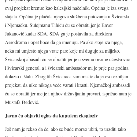
ovaj projekat krenuo kao kalesijski načelnik. Općina je iza svega
stajala. Općina je plaćala njegova službena putovanja u Švicarsku
i Njemačku. Sulejmanu Tihiću ću se obratiti jer je Enver
Jukanović kadar SDA. SDA ga je postavila za direktora
Aerodroma i opet hoće da ga imenuju. Pa ako stoje iza njega,
neka mi umjesto njega vrate pare koje mi duguje za mlijeko.
Švicarskoj abasadi ću se obratiti jer je u svemu ovome učestvovao
i švicarski general, a i švicarski ambasador mi je prije par godina
dolazio u štalu. Zbog tih Švicaraca sam mislio da je ovo ozbiljan
projekat, da niko nikoga veće varati i krasti. Njemačkoj ambasadi
ću se obratiti jer me je i njihov državljanin prevari, ispričao nam je
Mustafa Đedović.
Javno ću objaviti oglas da kupujem eksploziv
Još nam je rekao da će, ako se bude morao ubiti, to uraditi tako