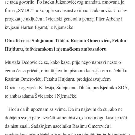
se tada govorilo. Po isteku Jukanovićevog mandata osnovana je
firma „SVDC“, u kojoj je suvlasništvo imao i Jukanović. U čitav
projekat je uključen i švicarski general u penziji Piter Arbenc i
izvjesni Harten Egarat, iz Njemačke
Obratit će se Sulejmanu Tihiću, Rasimu Omeroviću, Fetahu
Hujduru, te švicarskom i njemačkom ambasadoru
Mustafa Đedović će se, kako kaže, prije nego napravi nešto o
čemu će se pričati, obratiti javnim pismom kalesijskom načelniku
Rasimu Omeroviću, Fetahu Hujduru, predsjedavajućem
Općinskog vijeća Kalesija, Sulejmanu Tihiću, predsjedniku SDA,
te ambasadama Švicarske i Njemačke.
– Hoću da ih upoznam sa svime. Da im najavim da ću, ako ne
dobijem svoje pare, izvršiti samoubistvo, da ne mogu kasnije reći
da nisu znali. Sadašnjem načelniku Rasimu Omeroviću i
predsjedavajućem Fetahu Hujduru ću se obratiti jer je Jukanović u