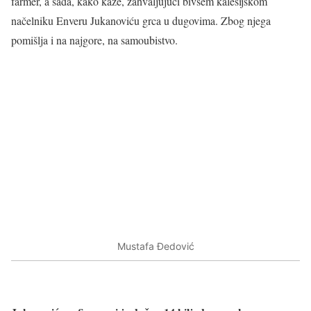
farmer, a sada, kako kaže, zahvaljujući bivšem kalesijskom
načelniku Enveru Jukanoviću grca u dugovima. Zbog njega
pomišlja i na najgore, na samoubistvo.
Mustafa Đedović